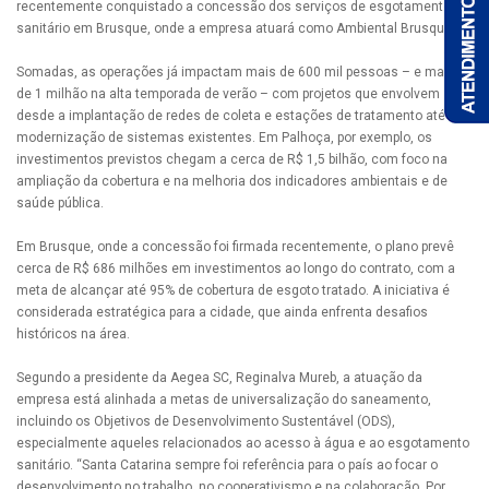
recentemente conquistado a concessão dos serviços de esgotamento
sanitário em Brusque, onde a empresa atuará como Ambiental Brusque.
Somadas, as operações já impactam mais de 600 mil pessoas – e mais
de 1 milhão na alta temporada de verão – com projetos que envolvem
desde a implantação de redes de coleta e estações de tratamento até a
modernização de sistemas existentes. Em Palhoça, por exemplo, os
investimentos previstos chegam a cerca de R$ 1,5 bilhão, com foco na
ampliação da cobertura e na melhoria dos indicadores ambientais e de
saúde pública.
Em Brusque, onde a concessão foi firmada recentemente, o plano prevê
cerca de R$ 686 milhões em investimentos ao longo do contrato, com a
meta de alcançar até 95% de cobertura de esgoto tratado. A iniciativa é
considerada estratégica para a cidade, que ainda enfrenta desafios
históricos na área.
Segundo a presidente da Aegea SC, Reginalva Mureb, a atuação da
empresa está alinhada a metas de universalização do saneamento,
incluindo os Objetivos de Desenvolvimento Sustentável (ODS),
especialmente aqueles relacionados ao acesso à água e ao esgotamento
sanitário. “Santa Catarina sempre foi referência para o país ao focar o
desenvolvimento no trabalho, no cooperativismo e na colaboração. Por