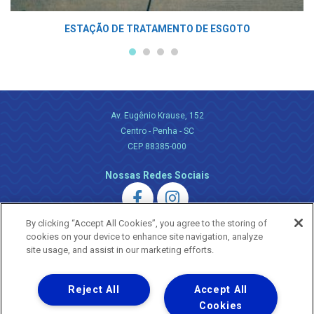
ESTAÇÃO DE TRATAMENTO DE ESGOTO
Av. Eugênio Krause, 152
Centro - Penha - SC
CEP 88385-000
Nossas Redes Sociais
By clicking “Accept All Cookies”, you agree to the storing of
cookies on your device to enhance site navigation, analyze
site usage, and assist in our marketing efforts.
Uma empresa
Reject All
Accept All
Copyright ® 2026 - Todos os Direitos Reservados.
Nossa natureza movimenta a vida
Cookies