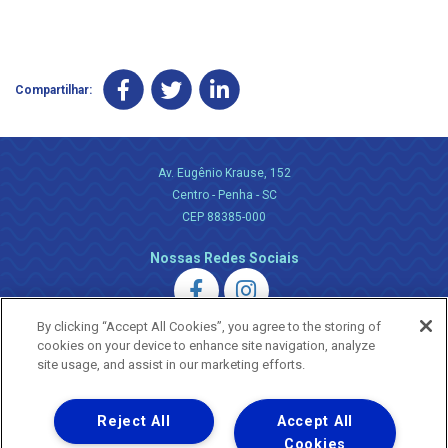
Compartilhar:
Av. Eugênio Krause, 152
Centro - Penha - SC
CEP 88385-000
Nossas Redes Sociais
By clicking “Accept All Cookies”, you agree to the storing of
cookies on your device to enhance site navigation, analyze
site usage, and assist in our marketing efforts.
Uma empresa
Reject All
Accept All
Copyright ® 2026 - Todos os Direitos Reservados.
Nossa natureza movimenta a vida
Cookies