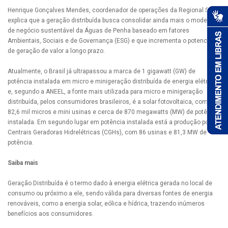
Henrique Gonçalves Mendes, coordenador de operações da Regional SC,
explica que a geração distribuída busca consolidar ainda mais o modelo
de negócio sustentável da Águas de Penha baseado em fatores
Ambientais, Sociais e de Governança (ESG) e que incrementa o potencial
de geração de valor a longo prazo.
Atualmente, o Brasil já ultrapassou a marca de 1 gigawatt (GW) de
potência instalada em micro e minigeração distribuída de energia elétrica,
e, segundo a ANEEL, a fonte mais utilizada para micro e minigeração
distribuída, pelos consumidores brasileiros, é a solar fotovoltaica, com
82,6 mil micros e mini usinas e cerca de 870 megawatts (MW) de potência
instalada. Em segundo lugar em potência instalada está a produção por
Centrais Geradoras Hidrelétricas (CGHs), com 86 usinas e 81,3 MW de
potência.
Saiba mais
Geração Distribuída é o termo dado à energia elétrica gerada no local de
consumo ou próximo a ele, sendo válida para diversas fontes de energia
renováveis, como a energia solar, eólica e hídrica, trazendo inúmeros
benefícios aos consumidores.