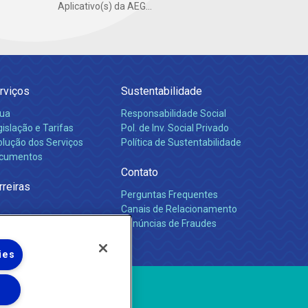
Aplicativo(s) da AEG...
rviços
Sustentabilidade
ua
Responsabilidade Social
islação e Tarifas
Pol. de Inv. Social Privado
olução dos Serviços
Política de Sustentabilidade
cumentos
Contato
rreiras
Perguntas Frequentes
Canais de Relacionamento
Denúncias de Fraudes
ies