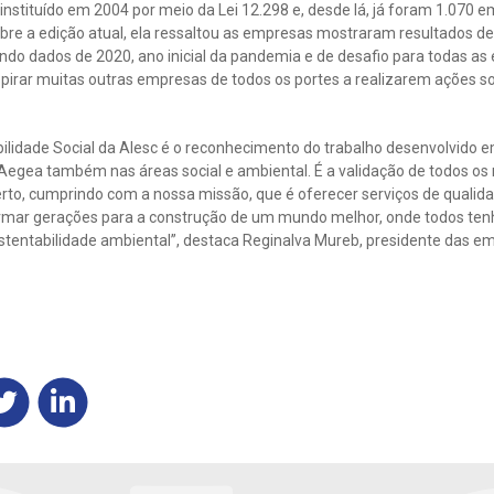
 instituído em 2004 por meio da Lei 12.298 e, desde lá, já foram 1.070 
bre a edição atual, ela ressaltou as empresas mostraram resultados d
ndo dados de 2020, ano inicial da pandemia e de desafio para todas 
irar muitas outras empresas de todos os portes a realizarem ações soc
bilidade Social da Alesc é o reconhecimento do trabalho desenvolvido 
 Aegea também nas áreas social e ambiental. É a validação de todos os
to, cumprindo com a nossa missão, que é oferecer serviços de qualid
ormar gerações para a construção de um mundo melhor, onde todos te
entabilidade ambiental”, destaca Reginalva Mureb, presidente das e