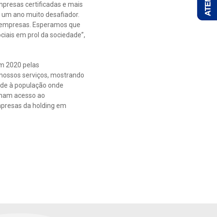
empresas certificadas e mais
e um ano muito desafiador.
as empresas. Esperamos que
iais em prol da sociedade”,
em 2020 pelas
 nossos serviços, mostrando
ade à população onde
nham acesso ao
mpresas da holding em