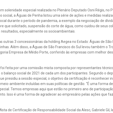
 em solenidade especial realizada no Plenário Deputado Osni Régis, no 
ço social, a Águas de Penha listou uma série de ações e medidas realiz
local durante o período de pandemia, a exemplo da negociação de dívida
 que solicitado, suspensão do corte de água, como cuidou de seus co
 resultados, especialmente os socioambientais.
as outras 3 concessionárias da holding Aegea no Estado: Águas de São 
has. Além disso, a Águas de São Francisco do Sul levou também o Tr
tegoria Empresa de Médio Porte, conferido às empresas com melhor d
 foi feita por uma comissão mista composta por representantes técnico
ou o balanço social de 2021 de cada um dos participantes. Segundo o dep
ue presidiu a sessão especial, o objetivo da certificação é reconhecer 
 meio-ambiente incluídas em suas políticas de gestão. “É uma forma de
special. Temos empresas aqui que estão no primeiro ano de participaçã
nto. Isso é uma forma de agradecer ao empresário pelas ações que fa
sta de Certificação de Responsabilidade Social da Alesc, Gabriele Gil,