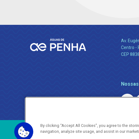
Av. Eugê
Centro -
CEP 883
Nossas
By clicking “Accept All Cookies”, you agree to the stor
navigation, analyze site usage, and assist in our market