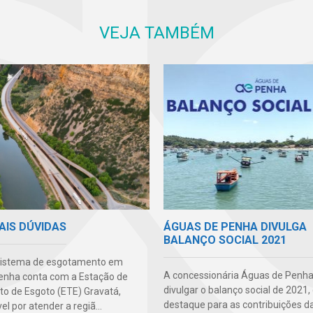
VEJA TAMBÉM
AIS DÚVIDAS
ÁGUAS DE PENHA DIVULGA
BALANÇO SOCIAL 2021
sistema de esgotamento em
A concessionária Águas de Penha
nha conta com a Estação de
divulgar o balanço social de 2021
o de Esgoto (ETE) Gravatá,
destaque para as contribuições d
l por atender a regiã...