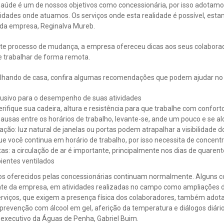
 saúde é um de nossos objetivos como concessionária, por isso adotamo
cidades onde atuamos. Os serviços onde esta realidade é possível, e
te da empresa, Reginalva Mureb.
este processo de mudança, a empresa ofereceu dicas aos seus colabora
e trabalhar de forma remota.
lhando de casa, confira algumas recomendações que podem ajudar n
lusivo para o desempenho de suas atividades
ifique sua cadeira, altura e resistência para que trabalhe com confort
ausas entre os horários de trabalho, levante-se, ande um pouco e se a
ção: luz natural de janelas ou portas podem atrapalhar a visibilidade
e você continua em horário de trabalho, por isso necessita de concent
tas: a circulação de ar é importante, principalmente nos dias de quarent
ientes ventilados
iços oferecidos pelas concessionárias continuam normalmente. Alguns 
ente da empresa, em atividades realizadas no campo como ampliações d
 serviços, que exigem a presença física dos colaboradores, também ad
 prevenção com álcool em gel, aferição da temperatura e diálogos diár
 executivo da Águas de Penha, Gabriel Buim.