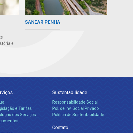
SANEAR PENHA
te
stória e
rviços
Sustentabilidade
ua
Responsabilidade Social
islação e Tarifas
Pol. de Inv. Social Privado
olução dos Serviços
Política de Sustentabilidade
cumentos
Contato