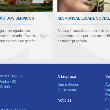
ÃO DOS SERVIÇOS
RESPONSABILIDADE SOCIAL
gia empregada e os
A atuação social e ambientalmen
ntos realizados fazem da Águas
responsável faz parte da nossa hi
um exemplo de gestão.
do nosso propósito.
nio Krause, 152
A Empresa
Se
 Penha - SC
Quem Somos
Ág
85-000
Compliance
Leg
Ev
Notícias
Do