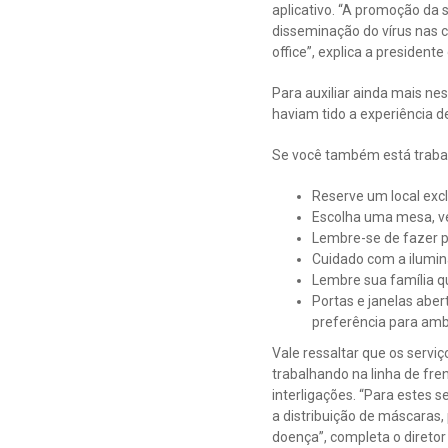
aplicativo. “A promoção da
disseminação do vírus nas 
office”, explica a presiden
Para auxiliar ainda mais n
haviam tido a experiência d
Se você também está traba
Reserve um local exc
Escolha uma mesa, ver
Lembre-se de fazer p
Cuidado com a ilumina
Lembre sua família qu
Portas e janelas aber
preferência para amb
Vale ressaltar que os serv
trabalhando na linha de fr
interligações. “Para estes
a distribuição de máscaras,
doença”, completa o diretor