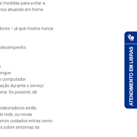
s medidas para evitar a
stamos atuando em home
dores – já que muitos nunca
o desempenho:
o
longue
 do computador
ração durante o serviço
ena. Se possível, dê
colaboradores estão
e rede, ou novas
otamos cuidados extras como
ios sobre sintomas da