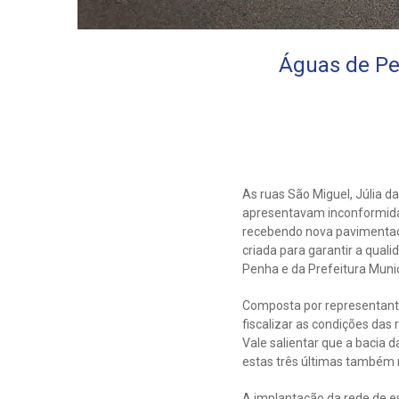
Águas de Pe
As ruas São Miguel, Júlia 
apresentavam inconformida
recebendo nova pavimentaçã
criada para garantir a qua
Penha e da Prefeitura Munic
Composta por representantes
fiscalizar as condições das 
Vale salientar que a bacia d
estas três últimas também no
A implantação da rede de e