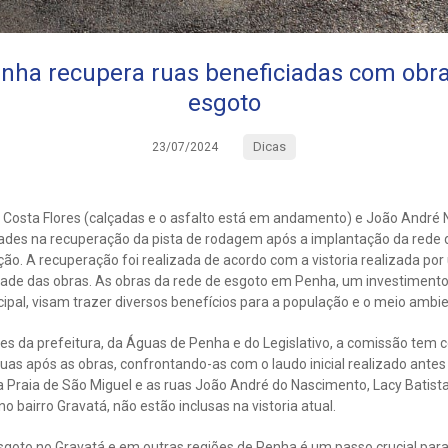
nha recupera ruas beneficiadas com obra
esgoto
Dicas
23/07/2024
da Costa Flores (calçadas e o asfalto está em andamento) e João André
des na recuperação da pista de rodagem após a implantação da rede
o. A recuperação foi realizada de acordo com a vistoria realizada po
lidade das obras. As obras da rede de esgoto em Penha, um investiment
ipal, visam trazer diversos benefícios para a população e o meio ambie
 da prefeitura, da Águas de Penha e do Legislativo, a comissão tem c
ruas após as obras, confrontando-as com o laudo inicial realizado antes 
a Praia de São Miguel e as ruas João André do Nascimento, Lacy Batista 
 bairro Gravatá, não estão inclusas na vistoria atual.
sgoto no Gravatá e em outras regiões de Penha é um passo crucial par