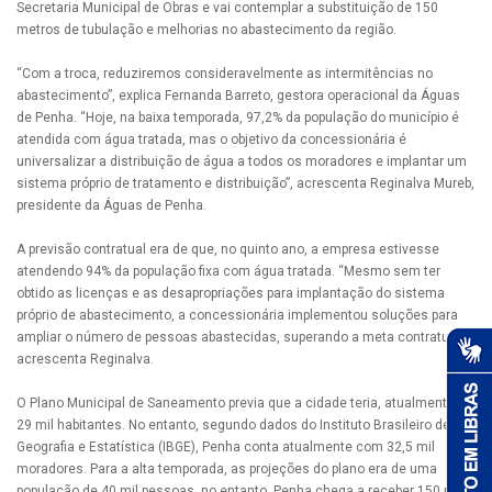
Secretaria Municipal de Obras e vai contemplar a substituição de 150
metros de tubulação e melhorias no abastecimento da região.
“Com a troca, reduziremos consideravelmente as intermitências no
abastecimento”, explica Fernanda Barreto, gestora operacional da Águas
de Penha. “Hoje, na baixa temporada, 97,2% da população do município é
atendida com água tratada, mas o objetivo da concessionária é
universalizar a distribuição de água a todos os moradores e implantar um
sistema próprio de tratamento e distribuição”, acrescenta Reginalva Mureb,
presidente da Águas de Penha.
A previsão contratual era de que, no quinto ano, a empresa estivesse
atendendo 94% da população fixa com água tratada. “Mesmo sem ter
obtido as licenças e as desapropriações para implantação do sistema
próprio de abastecimento, a concessionária implementou soluções para
ampliar o número de pessoas abastecidas, superando a meta contratual”,
acrescenta Reginalva.
O Plano Municipal de Saneamento previa que a cidade teria, atualmente,
29 mil habitantes. No entanto, segundo dados do Instituto Brasileiro de
Geografia e Estatística (IBGE), Penha conta atualmente com 32,5 mil
moradores. Para a alta temporada, as projeções do plano era de uma
população de 40 mil pessoas, no entanto, Penha chega a receber 150 mil