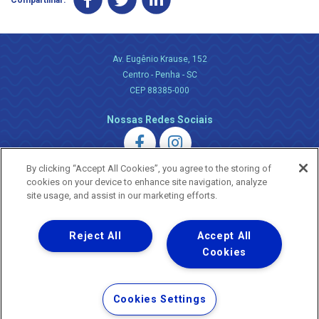
Av. Eugênio Krause, 152
Centro - Penha - SC
CEP 88385-000
Nossas Redes Sociais
By clicking “Accept All Cookies”, you agree to the storing of
cookies on your device to enhance site navigation, analyze
site usage, and assist in our marketing efforts.
Uma empresa
Reject All
Accept All
Copyright ® 2026 - Todos os Direitos Reservados.
Nossa natureza movimenta a vida
Cookies
Termos Gerais de Uso de Sites e Aplicativos
Política de Privacidade e Proteção de Dados
Cookies Settings