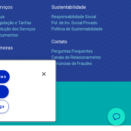
rviços
Sustentabilidade
ua
Responsabilidade Social
islação e Tarifas
Pol. de Inv. Social Privado
olução dos Serviços
Política de Sustentabilidade
cumentos
Contato
rreiras
Perguntas Frequentes
Canais de Relacionamento
Denúncias de Fraudes
ies
gs