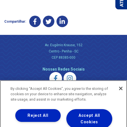
Compartilhar:
Av. Eugênio Krause, 152
Centro - Penha - SC
CEP 88385-000
Nossas Redes Sociais
By clicking “Accept All Cookies”, you agree to the storing of
cookies on your device to enhance site navigation, analyze
site usage, and assist in our marketing efforts.
Uma empresa
Reject All
Accept All
Copyright ® 2026 - Todos os Direitos Reservados.
Nossa natureza movimenta a vida
Cookies