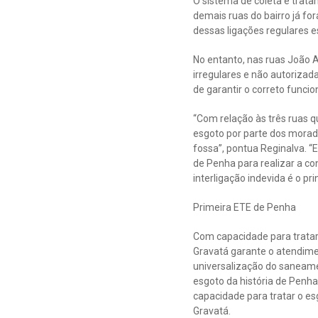
O sistema de coleta e trat
demais ruas do bairro já for
dessas ligações regulares 
No entanto, nas ruas João A
irregulares e não autorizad
de garantir o correto funci
“Com relação às três ruas qu
esgoto por parte dos morado
fossa”, pontua Reginalva. “
de Penha para realizar a co
interligação indevida é o pr
Primeira ETE de Penha
Com capacidade para tratar 1
Gravatá garante o atendime
universalização do saneame
esgoto da história de Penh
capacidade para tratar o es
Gravatá.