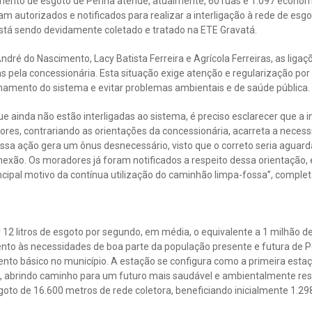
amento de esgoto de Penha atende, atualmente, 60 ruas e 1.097 econo
am autorizados e notificados para realizar a interligação à rede de esg
está sendo devidamente coletado e tratado na ETE Gravatá.
ndré do Nascimento, Lacy Batista Ferreira e Agrícola Ferreiras, as liga
as pela concessionária. Esta situação exige atenção e regularização por
onamento do sistema e evitar problemas ambientais e de saúde pública.
e ainda não estão interligadas ao sistema, é preciso esclarecer que a i
res, contrariando as orientações da concessionária, acarreta a necess
Essa ação gera um ônus desnecessário, visto que o correto seria aguar
nexão. Os moradores já foram notificados a respeito dessa orientação, 
incipal motivo da contínua utilização do caminhão limpa-fossa”, complet
2 litros de esgoto por segundo, em média, o equivalente a 1 milhão de l
nto às necessidades de boa parte da população presente e futura de P
nto básico no município. A estação se configura como a primeira esta
a, abrindo caminho para um futuro mais saudável e ambientalmente re
goto de 16.600 metros de rede coletora, beneficiando inicialmente 1.298