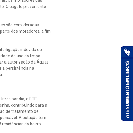
mias. Os moradores das
oto. O esgoto proveniente
ções são consideradas
 parte dos moradores, a fim
nterligação indevida de
idade do uso do limpa-
dar a autorização da Águas
e a persistência na
a.
itros por dia, a ETE
enha, contribuindo para a
ção de tratamento de
sponsável. A estação tem
 residências do bairro