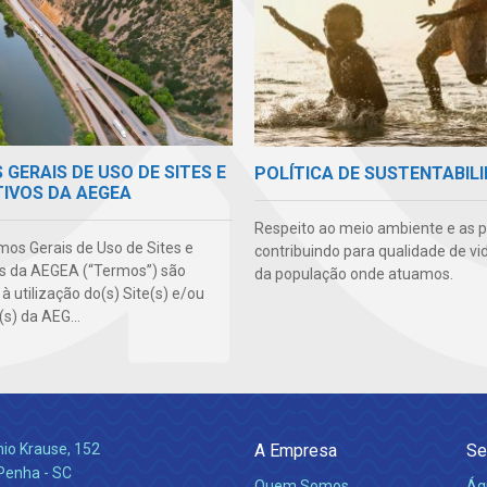
GERAIS DE USO DE SITES E
POLÍTICA DE SUSTENTABIL
TIVOS DA AEGEA
Respeito ao meio ambiente e as 
mos Gerais de Uso de Sites e
contribuindo para qualidade de vi
os da AEGEA (“Termos”) são
da população onde atuamos.
 à utilização do(s) Site(s) e/ou
(s) da AEG...
nio Krause, 152
A Empresa
Se
 Penha - SC
Quem Somos
Ág