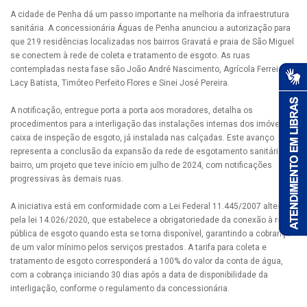
A cidade de Penha dá um passo importante na melhoria da infraestrutura
sanitária. A concessionária Águas de Penha anunciou a autorização para
que 219 residências localizadas nos bairros Gravatá e praia de São Miguel
se conectem à rede de coleta e tratamento de esgoto. As ruas
contempladas nesta fase são João André Nascimento, Agrícola Ferreira,
Lacy Batista, Timóteo Perfeito Flores e Sinei José Pereira.
A notificação, entregue porta a porta aos moradores, detalha os
procedimentos para a interligação das instalações internas dos imóveis à
caixa de inspeção de esgoto, já instalada nas calçadas. Este avanço
representa a conclusão da expansão da rede de esgotamento sanitário no
bairro, um projeto que teve início em julho de 2024, com notificações
progressivas às demais ruas.
A iniciativa está em conformidade com a Lei Federal 11.445/2007 alterada
pela lei 14.026/2020, que estabelece a obrigatoriedade da conexão à rede
pública de esgoto quando esta se torna disponível, garantindo a cobrança
de um valor mínimo pelos serviços prestados. A tarifa para coleta e
tratamento de esgoto corresponderá a 100% do valor da conta de água,
com a cobrança iniciando 30 dias após a data de disponibilidade da
interligação, conforme o regulamento da concessionária.