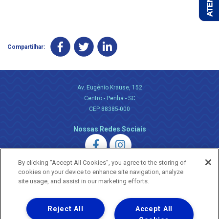
Compartilhar:
Av. Eugênio Krause, 152
Centro - Penha - SC
CEP 88385-000
Nossas Redes Sociais
By clicking “Accept All Cookies”, you agree to the storing of
cookies on your device to enhance site navigation, analyze
site usage, and assist in our marketing efforts.
Uma empresa
Reject All
Accept All
Copyright ® 2026 - Todos os Direitos Reservados.