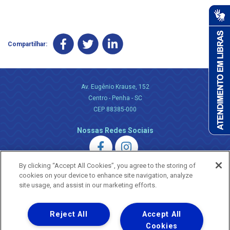
Compartilhar:
Av. Eugênio Krause, 152
Centro - Penha - SC
CEP 88385-000
Nossas Redes Sociais
By clicking “Accept All Cookies”, you agree to the storing of
cookies on your device to enhance site navigation, analyze
site usage, and assist in our marketing efforts.
Uma empresa
Reject All
Accept All
Copyright ® 2026 - Todos os Direitos Reservados.
Nossa natureza movimenta a vida
Cookies