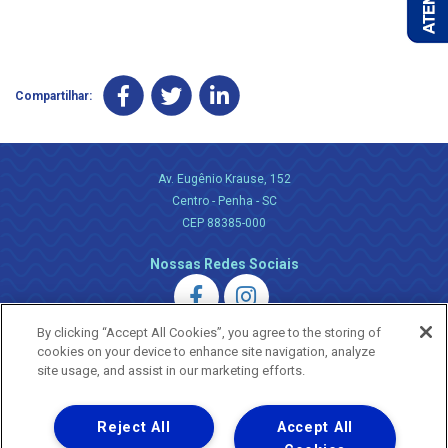
Compartilhar:
Av. Eugênio Krause, 152
Centro - Penha - SC
CEP 88385-000
Nossas Redes Sociais
By clicking “Accept All Cookies”, you agree to the storing of
cookies on your device to enhance site navigation, analyze
site usage, and assist in our marketing efforts.
Uma empresa
Reject All
Accept All
Copyright ® 2026 - Todos os Direitos Reservados.