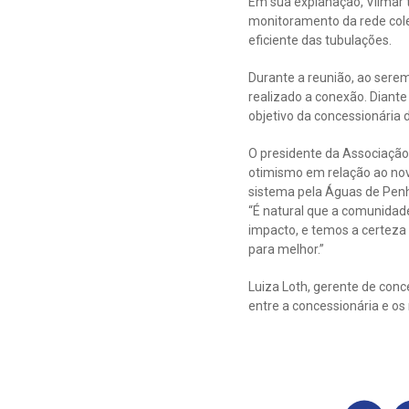
Em sua explanação, Vilmar 
monitoramento da rede cole
eficiente das tubulações.
Durante a reunião, ao sere
realizado a conexão. Diante
objetivo da concessionária
O presidente da Associaçã
otimismo em relação ao nov
sistema pela Águas de Penh
“É natural que a comunidade
impacto, e temos a certeza
para melhor.”
Luiza Loth, gerente de conc
entre a concessionária e os