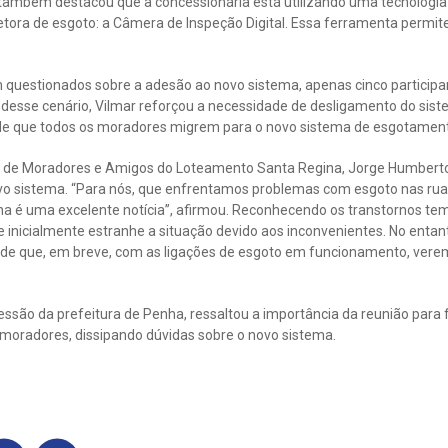
também destacou que a concessionária está utilizando uma tecnologia
tora de esgoto: a Câmera de Inspeção Digital. Essa ferramenta permi
m questionados sobre a adesão ao novo sistema, apenas cinco participa
 desse cenário, Vilmar reforçou a necessidade de desligamento do sist
 de que todos os moradores migrem para o novo sistema de esgotamento
o de Moradores e Amigos do Loteamento Santa Regina, Jorge Humbert
o sistema. “Para nós, que enfrentamos problemas com esgoto nas rua
a é uma excelente notícia”, afirmou. Reconhecendo os transtornos tem
 inicialmente estranhe a situação devido aos inconvenientes. No entan
 de que, em breve, com as ligações de esgoto em funcionamento, ver
essão da prefeitura de Penha, ressaltou a importância da reunião para
 moradores, dissipando dúvidas sobre o novo sistema.