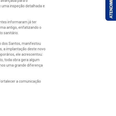
 avançada para o
te uma inspeção detalhada e
ntes informaram já ter
ema antigo, enfatizando o
 sanitário.
o dos Santos, manifestou
s, a implantação deste novo
porários, ele acrescentou:
to, toda obra gera algum
emos uma grande diferença
 fortalecer a comunicação