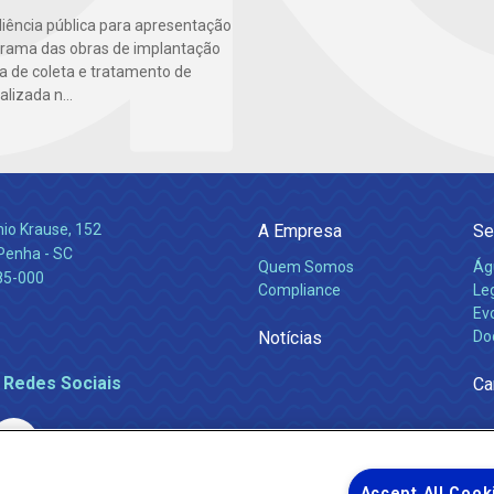
iência pública para apresentação
rama das obras de implantação
a de coleta e tratamento de
alizada n...
nio Krause, 152
A Empresa
Se
 Penha - SC
Quem Somos
Ág
85-000
Compliance
Leg
Ev
Notícias
Do
 Redes Sociais
Ca
Accept All Cook