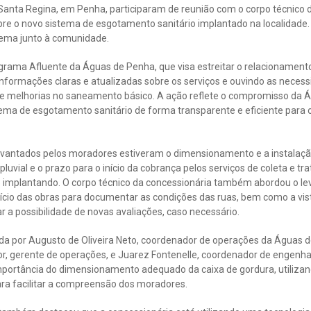
nta Regina, em Penha, participaram de reunião com o corpo técnico 
bre o novo sistema de esgotamento sanitário implantado na localidade
tema junto à comunidade.
rograma Afluente da Águas de Penha, que visa estreitar o relacionament
nformações claras e atualizadas sobre os serviços e ouvindo as neces
e melhorias no saneamento básico. A ação reflete o compromisso da 
stema de esgotamento sanitário de forma transparente e eficiente para
levantados pelos moradores estiveram o dimensionamento e a instalação
pluvial e o prazo para o início da cobrança pelos serviços de coleta e 
o implantando. O corpo técnico da concessionária também abordou o l
nício das obras para documentar as condições das ruas, bem como a vis
r a possibilidade de novas avaliações, caso necessário.
da por Augusto de Oliveira Neto, coordenador de operações da Águas 
ior, gerente de operações, e Juarez Fontenelle, coordenador de engenha
importância do dimensionamento adequado da caixa de gordura, utiliza
ra facilitar a compreensão dos moradores.