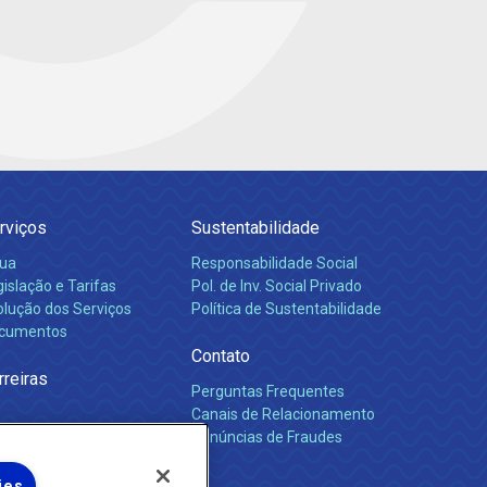
rviços
Sustentabilidade
ua
Responsabilidade Social
islação e Tarifas
Pol. de Inv. Social Privado
olução dos Serviços
Política de Sustentabilidade
cumentos
Contato
rreiras
Perguntas Frequentes
Canais de Relacionamento
Denúncias de Fraudes
ies