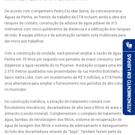
De acordo com o engenheiro Pedro Escobar Senra, da concessionária
Águas de Penha, as frentes de trabalho da ETA incluem ainda a obra dos
tanques de contato, construção da adutora de água potável de 315
milímetros com cinco quilômetros de distância e a edificação dos tanques
de lodo. A equipe elétrica e de automação também está mobilizada para
dar inicio aos trabalhos.
Com a construção da unidade, será possível ampliar a vazão de água em
Penha em 70 litros por segundo nos períodos de maior consumo, sem
dispensar a água recebida do rio Piçarras. A estação ocupará uma área de
2.370 metros quadrados nas proximidades da rua Honório Bortolatto, no
bairro Santa Lídia. Com um investimento de R$ 9 milhões, a ETA Penha é
uma alternativa para ampliar o fornecimento nos períodos de alto consumo
no município.
De construção metálica, a estação de tratamento contará com
floculadores mecânicos, decantadores de alta taxa e filtros de areia e
antracito (carvão mineral). Complementam o complexo de tratamento de
água, bombas de retrolavagem dos filtros, sistema de recuperação de
água de lavagem dos filtros e sistema de adensamento e desaguamento
do lodo dos decantadores através de “bags”. Também fazem parte da