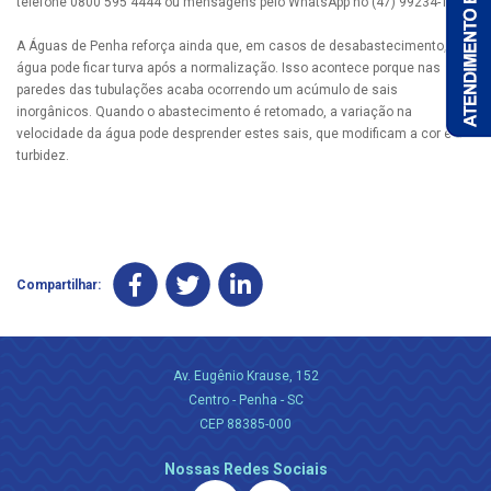
telefone 0800 595 4444 ou mensagens pelo WhatsApp no (47) 99234-1414.
A Águas de Penha reforça ainda que, em casos de desabastecimento, a
água pode ficar turva após a normalização. Isso acontece porque nas
paredes das tubulações acaba ocorrendo um acúmulo de sais
inorgânicos. Quando o abastecimento é retomado, a variação na
velocidade da água pode desprender estes sais, que modificam a cor e a
turbidez.
Compartilhar:
Av. Eugênio Krause, 152
Centro - Penha - SC
CEP 88385-000
Nossas Redes Sociais