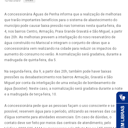
Dicas
12/02/2020
A concessionária Águas de Penha informa que a realização de melhorias
que trarão importantes benefícios para o sistema de abastecimento do
município pode causar baixa pressão nas torneiras nesta quarta-feira, dia
4, nos bairros Centro, Armação, Praia Grande Gravatá e São Miguel, a partir
das 20h. As melhorias preveem a interligação do novo reservatório de
água construído no Mariscal e integram o conjunto de obras que a
concessionária vem realizando na cidade para reduzir os impactos do
aumento do consumo no verão. A normalização será gradativa, durante a
madrugada de quinta-feira, dia 5.
Na segunda-feira, dia 9, a partir das 20h, também pode haver baixas
pressões ou desabastecimento nos bairros Armação, Gravatá e São
Miguel por conta da interligação de uma estação de bombeamento de
água (booster). Neste caso, a normalização será gradativa durante a noite
e a madrugada de terça-feira, 10.
A concessionária pede que as pessoas façam o uso consciente e se
possível, reservem água para o período, utilizando as reservas das caixas
d’água somente para atividades essenciais. Em caso de dúvidas, o
contato deve ser feito por meios das centrais de atendimento, pelo