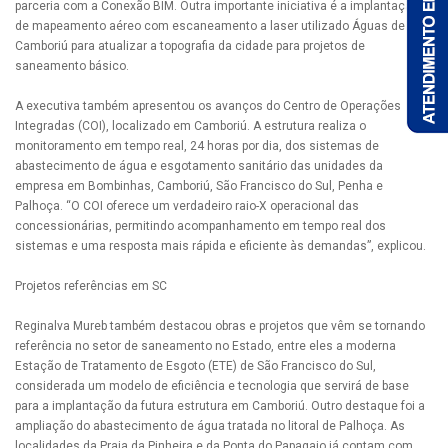
parceria com a Conexão BIM. Outra importante iniciativa é a implantação
de mapeamento aéreo com escaneamento a laser utilizado Águas de
Camboriú para atualizar a topografia da cidade para projetos de
saneamento básico.
A executiva também apresentou os avanços do Centro de Operações
Integradas (COI), localizado em Camboriú. A estrutura realiza o
monitoramento em tempo real, 24 horas por dia, dos sistemas de
abastecimento de água e esgotamento sanitário das unidades da
empresa em Bombinhas, Camboriú, São Francisco do Sul, Penha e
Palhoça. “O COI oferece um verdadeiro raio-X operacional das
concessionárias, permitindo acompanhamento em tempo real dos
sistemas e uma resposta mais rápida e eficiente às demandas”, explicou.
Projetos referências em SC
Reginalva Mureb também destacou obras e projetos que vêm se tornando
referência no setor de saneamento no Estado, entre eles a moderna
Estação de Tratamento de Esgoto (ETE) de São Francisco do Sul,
considerada um modelo de eficiência e tecnologia que servirá de base
para a implantação da futura estrutura em Camboriú. Outro destaque foi a
ampliação do abastecimento de água tratada no litoral de Palhoça. As
localidades da Praia da Pinheira e da Ponta do Papagaio já contam com