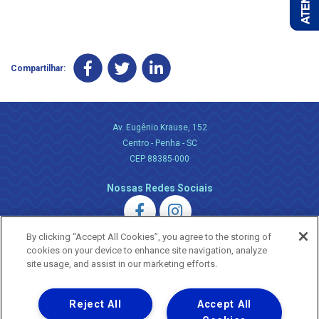
Compartilhar:
Av. Eugênio Krause, 152
Centro - Penha - SC
CEP 88385-000
Nossas Redes Sociais
By clicking “Accept All Cookies”, you agree to the storing of
cookies on your device to enhance site navigation, analyze
site usage, and assist in our marketing efforts.
Uma empresa
Reject All
Accept All
Copyright ® 2026 - Todos os Direitos Reservados.