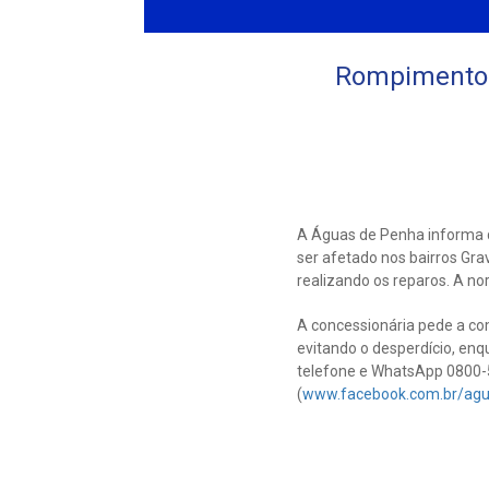
Rompimentos 
A Águas de Penha informa q
ser afetado nos bairros Gra
realizando os reparos. A n
A concessionária pede a c
evitando o desperdício, enq
telefone e WhatsApp 0800-5
(
www.facebook.com.br/ag