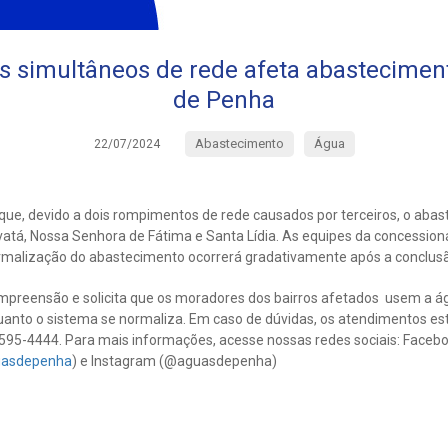
simultâneos de rede afeta abastecimen
de Penha
Abastecimento
Água
22/07/2024
ue, devido a dois rompimentos de rede causados por terceiros, o aba
vatá, Nossa Senhora de Fátima e Santa Lídia. As equipes da concessionár
ormalização do abastecimento ocorrerá gradativamente após a conclusã
ompreensão e solicita que os moradores dos bairros afetados usem a
uanto o sistema se normaliza. Em caso de dúvidas, os atendimentos est
95-4444. Para mais informações, acesse nossas redes sociais: Faceb
uasdepenha
) e Instagram (@aguasdepenha)