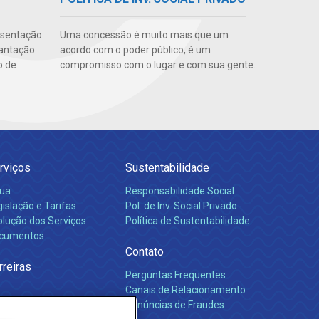
esentação
Uma concessão é muito mais que um
lantação
acordo com o poder público, é um
o de
compromisso com o lugar e com sua gente.
rviços
Sustentabilidade
ua
Responsabilidade Social
islação e Tarifas
Pol. de Inv. Social Privado
olução dos Serviços
Política de Sustentabilidade
cumentos
Contato
rreiras
Perguntas Frequentes
Canais de Relacionamento
Denúncias de Fraudes