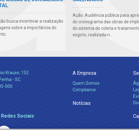
TAL
Ação: Audiência pública para apr
ão busca incentivar a realização
do cronograma das obras de imp
agens sobre a importância do
do sistema de coleta e tratament
to.
esgoto, realizada n...
nio Krause, 152
A Empresa
Se
 Penha - SC
Quem Somos
Ág
85-000
Compliance
Leg
Ev
Notícias
Do
 Redes Sociais
Ca