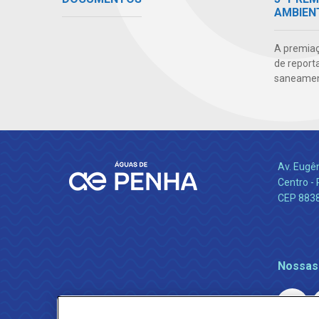
AMBIEN
A premiaç
de report
saneamen
Av. Eugê
Centro -
CEP 883
Nossas