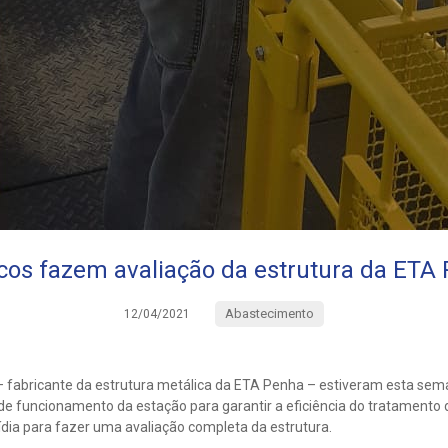
cos fazem avaliação da estrutura da ETA
Abastecimento
12/04/2021
t – fabricante da estrutura metálica da ETA Penha – estiveram esta s
e funcionamento da estação para garantir a eficiência do tratamento d
ídia para fazer uma avaliação completa da estrutura.