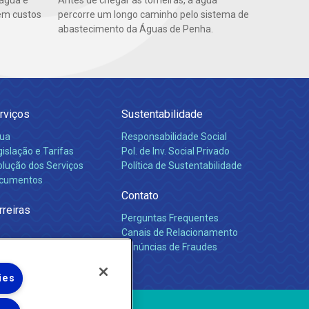
 água e
Antes de chegar às torneiras, a água
em custos
percorre um longo caminho pelo sistema de
abastecimento da Águas de Penha.
rviços
Sustentabilidade
ua
Responsabilidade Social
islação e Tarifas
Pol. de Inv. Social Privado
olução dos Serviços
Política de Sustentabilidade
cumentos
Contato
rreiras
Perguntas Frequentes
Canais de Relacionamento
Denúncias de Fraudes
ies