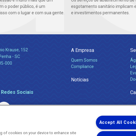
essão é muito mais que um
Os serviços de abastecimento de
m o poder público, é um
esgotamento sanitário implicam 
so com o lugar e com sua gente.
e investimentos permanentes.
nio Krause, 152
A Empresa
Se
 Penha - SC
Quem Somos
Ág
85-000
Compliance
Leg
Ev
Notícias
Do
 Redes Sociais
Ca
Accept All Cook
ing of cookies on your device to enhance site
Uma empresa