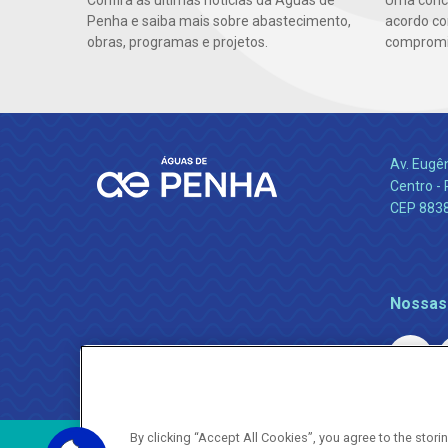
Confira as últimas notícias da Águas de
Uma conc
Penha e saiba mais sobre abastecimento,
acordo co
obras, programas e projetos.
compromis
Av. Eugê
Centro -
CEP 883
Nossas
By clicking “Accept All Cookies”, you agree to the stor