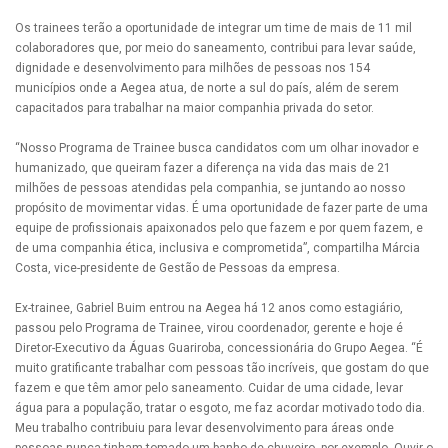
Os trainees terão a oportunidade de integrar um time de mais de 11 mil
colaboradores que, por meio do saneamento, contribui para levar saúde,
dignidade e desenvolvimento para milhões de pessoas nos 154
municípios onde a Aegea atua, de norte a sul do país, além de serem
capacitados para trabalhar na maior companhia privada do setor.
“Nosso Programa de Trainee busca candidatos com um olhar inovador e
humanizado, que queiram fazer a diferença na vida das mais de 21
milhões de pessoas atendidas pela companhia, se juntando ao nosso
propósito de movimentar vidas. É uma oportunidade de fazer parte de uma
equipe de profissionais apaixonados pelo que fazem e por quem fazem, e
de uma companhia ética, inclusiva e comprometida”, compartilha Márcia
Costa, vice-presidente de Gestão de Pessoas​ da empresa.
Ex-trainee, Gabriel Buim entrou na Aegea há 12 anos como estagiário,
passou pelo Programa de Trainee, virou coordenador, gerente e hoje é
Diretor-Executivo da Águas Guariroba, concessionária do Grupo Aegea. “É
muito gratificante trabalhar com pessoas tão incríveis, que gostam do que
fazem e que têm amor pelo saneamento. Cuidar de uma cidade, levar
água para a população, tratar o esgoto, me faz acordar motivado todo dia.
Meu trabalho contribuiu para levar desenvolvimento para áreas onde