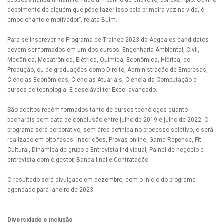
pessoas nunca tinham tomado um banho de chuveiro, por exemplo. Ouvir o
depoimento de alguém que pôde fazer isso pela primeira vez na vida, é
emocionante e motivador”, relata Buim.
Para se inscrever no Programa de Trainee 2023 da Aegea os candidatos
devem ser formados em um dos cursos: Engenharia Ambiental, Civil,
Mecânica, Mecatrônica, Elétrica, Química, Econômica, Hídrica, de
Produção, ou de graduações como Direito, Administração de Empresas,
Ciências Econômicas, Ciências Atuariais, Ciência da Computação e
cursos de tecnologia. É desejável ter Excel avançado.
São aceitos recém-formados tanto de cursos tecnólogos quanto
bacharéis com data de conclusão entre julho de 2019 e julho de 2022. O
programa será corporativo, sem área definida no processo seletivo, e será
realizado em oito fases: Inscrições, Provas online, Game Repense, Fit
Cultural, Dinâmica de grupo e Entrevista Individual, Painel de negócio e
entrevista com o gestor, Banca final e Contratação.
O resultado será divulgado em dezembro, com o início do programa
agendado para janeiro de 2023.
Diversidade e inclusão