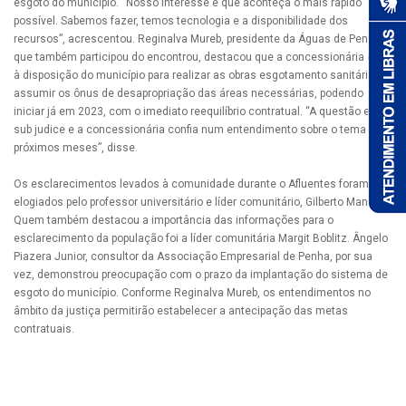
esgoto do município. “Nosso interesse é que aconteça o mais rápido
possível. Sabemos fazer, temos tecnologia e a disponibilidade dos
recursos”, acrescentou. Reginalva Mureb, presidente da Águas de Penha,
que também participou do encontrou, destacou que a concessionária está
à disposição do município para realizar as obras esgotamento sanitário e
assumir os ônus de desapropriação das áreas necessárias, podendo
iniciar já em 2023, com o imediato reequilíbrio contratual. “A questão está
sub judice e a concessionária confia num entendimento sobre o tema nos
próximos meses”, disse.
Os esclarecimentos levados à comunidade durante o Afluentes foram
elogiados pelo professor universitário e líder comunitário, Gilberto Manzoni.
Quem também destacou a importância das informações para o
esclarecimento da população foi a líder comunitária Margit Boblitz. Ângelo
Piazera Junior, consultor da Associação Empresarial de Penha, por sua
vez, demonstrou preocupação com o prazo da implantação do sistema de
esgoto do município. Conforme Reginalva Mureb, os entendimentos no
âmbito da justiça permitirão estabelecer a antecipação das metas
contratuais.