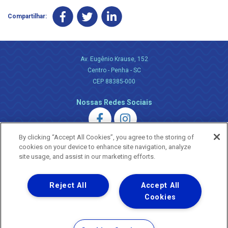
Compartilhar:
Av. Eugênio Krause, 152
Centro - Penha - SC
CEP 88385-000
Nossas Redes Sociais
By clicking “Accept All Cookies”, you agree to the storing of
cookies on your device to enhance site navigation, analyze
site usage, and assist in our marketing efforts.
Uma empresa
Reject All
Accept All
Copyright ® 2026 - Todos os Direitos Reservados.
Nossa natureza movimenta a vida
Cookies
Termos Gerais de Uso de Sites e Aplicativos
Política de Privacidade e Proteção de Dados