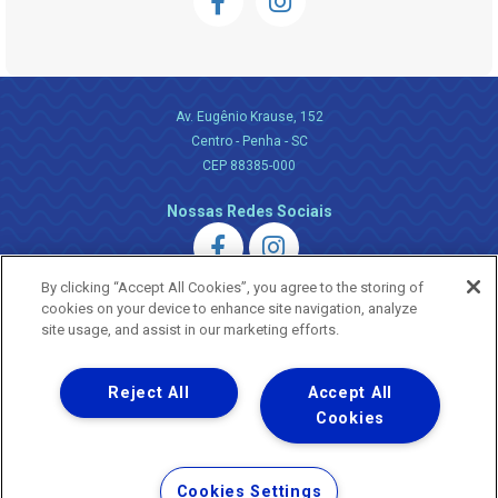
Av. Eugênio Krause, 152
Centro - Penha - SC
CEP 88385-000
Nossas Redes Sociais
By clicking “Accept All Cookies”, you agree to the storing of
cookies on your device to enhance site navigation, analyze
site usage, and assist in our marketing efforts.
Uma empresa
Reject All
Accept All
Copyright ® 2026 - Todos os Direitos Reservados.
Nossa natureza movimenta a vida
Cookies
Termos Gerais de Uso de Sites e Aplicativos
Política de Privacidade e Proteção de Dados
Cookies Settings