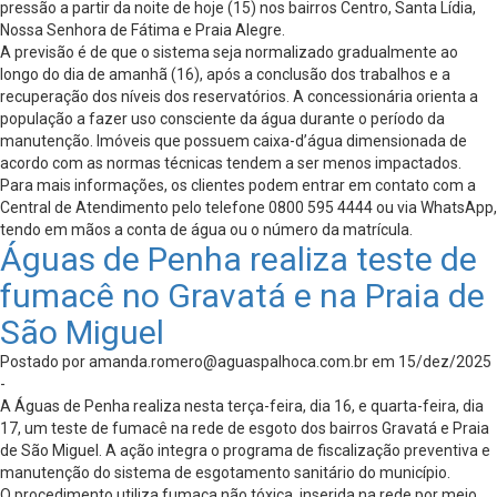
pressão a partir da noite de hoje (15) nos bairros Centro, Santa Lídia,
Nossa Senhora de Fátima e Praia Alegre.
A previsão é de que o sistema seja normalizado gradualmente ao
longo do dia de amanhã (16), após a conclusão dos trabalhos e a
recuperação dos níveis dos reservatórios. A concessionária orienta a
população a fazer uso consciente da água durante o período da
manutenção. Imóveis que possuem caixa-d’água dimensionada de
acordo com as normas técnicas tendem a ser menos impactados.
Para mais informações, os clientes podem entrar em contato com a
Central de Atendimento pelo telefone 0800 595 4444 ou via WhatsApp,
tendo em mãos a conta de água ou o número da matrícula.
Águas de Penha realiza teste de
fumacê no Gravatá e na Praia de
São Miguel
Postado por
amanda.romero@aguaspalhoca.com.br
em 15/dez/2025
-
A Águas de Penha realiza nesta terça-feira, dia 16, e quarta-feira, dia
17, um teste de fumacê na rede de esgoto dos bairros Gravatá e Praia
de São Miguel. A ação integra o programa de fiscalização preventiva e
manutenção do sistema de esgotamento sanitário do município.
O procedimento utiliza fumaça não tóxica, inserida na rede por meio