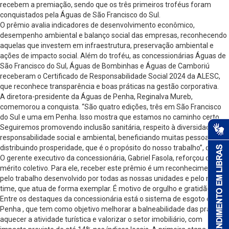
recebem a premiação, sendo que os três primeiros troféus foram
conquistados pela Águas de São Francisco do Sul.
O prêmio avalia indicadores de desenvolvimento econômico,
desempenho ambiental e balanço social das empresas, reconhecendo
aquelas que investem em infraestrutura, preservação ambiental e
ações de impacto social. Além do troféu, as concessionárias Águas de
São Francisco do Sul, Águas de Bombinhas e Águas de Camboriú
receberam o Certificado de Responsabilidade Social 2024 da ALESC,
que reconhece transparência e boas práticas na gestão corporativa.
A diretora-presidente da Águas de Penha, Reginalva Mureb,
comemorou a conquista. “São quatro edições, três em São Francisco
do Sul e uma em Penha. Isso mostra que estamos no caminho certo.
Seguiremos promovendo inclusão sanitária, respeito à diversidade e
responsabilidade social e ambiental, beneficiando muitas pessoas e
distribuindo prosperidade, que é o propósito do nosso trabalho”, cita.
O gerente executivo da concessionária, Gabriel Fasola, reforçou o
mérito coletivo. Para ele, receber este prêmio é um reconhecimento
pelo trabalho desenvolvido por todas as nossas unidades e pelo nosso
time, que atua de forma exemplar. É motivo de orgulho e gratidão.
Entre os destaques da concessionária está o sistema de esgoto de
Penha , que tem como objetivo melhorar a balneabilidade das praias,
aquecer a atividade turística e valorizar o setor imobiliário, com