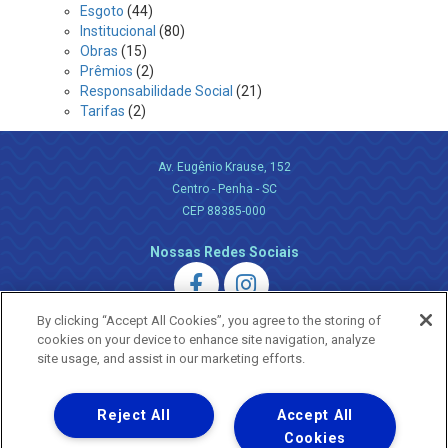
Esgoto
(44)
Institucional
(80)
Obras
(15)
Prêmios
(2)
Responsabilidade Social
(21)
Tarifas
(2)
Av. Eugênio Krause, 152
Centro - Penha - SC
CEP 88385-000
Nossas Redes Sociais
By clicking “Accept All Cookies”, you agree to the storing of
cookies on your device to enhance site navigation, analyze
site usage, and assist in our marketing efforts.
Uma empresa
Reject All
Accept All
Copyright ® 2026 - Todos os Direitos Reservados.
Nossa natureza movimenta a vida
Cookies