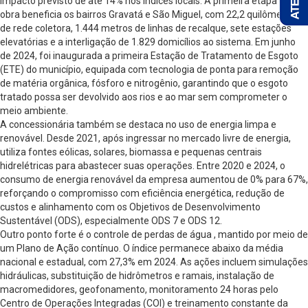
impacto previsto de até 14% nos índices locais. A primeira etapa da
obra beneficia os bairros Gravatá e São Miguel, com 22,2 quilômetros
de rede coletora, 1.444 metros de linhas de recalque, sete estações
elevatórias e a interligação de 1.829 domicílios ao sistema. Em junho
de 2024, foi inaugurada a primeira Estação de Tratamento de Esgoto
(ETE) do município, equipada com tecnologia de ponta para remoção
de matéria orgânica, fósforo e nitrogênio, garantindo que o esgoto
tratado possa ser devolvido aos rios e ao mar sem comprometer o
meio ambiente.
A concessionária também se destaca no uso de energia limpa e
renovável. Desde 2021, após ingressar no mercado livre de energia,
utiliza fontes eólicas, solares, biomassa e pequenas centrais
hidrelétricas para abastecer suas operações. Entre 2020 e 2024, o
consumo de energia renovável da empresa aumentou de 0% para 67%,
reforçando o compromisso com eficiência energética, redução de
custos e alinhamento com os Objetivos de Desenvolvimento
Sustentável (ODS), especialmente ODS 7 e ODS 12.
Outro ponto forte é o controle de perdas de água , mantido por meio de
um Plano de Ação contínuo. O índice permanece abaixo da média
nacional e estadual, com 27,3% em 2024. As ações incluem simulações
hidráulicas, substituição de hidrômetros e ramais, instalação de
macromedidores, geofonamento, monitoramento 24 horas pelo
Centro de Operações Integradas (COI) e treinamento constante da