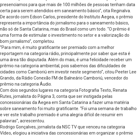
presenciamos para que mais de 100 milhões de pessoas tenham data
certa para serem atendidos em saneamento básico”, cita Reginalva.
De acordo com Edson Carlos, presidente do Instituto Aegea, o prêmio
representa a importância do jornalismo para o saneamento básico,
não só de Santa Catarina, mas do Brasil como um todo. “O prêmio é
uma forma de estimular o investimento no setor e a valorização do
bom jornalismo”, completou.
“Para mim, é muito gratificante ser premiado com a melhor
reportagem na categoria rádio, principalmente por saber que esta é
uma área tão disputada. Além do mais, é uma felicidade receber um
prêmio na categoria ambiental, pois sabemos das dificuldades de
cidades como Camboriú em investir neste segmento”, citou Peeter Lee
Grando, da Rádio Conexão FM de Balneário Camboriú, vencedor do
prêmio na categoria Áudio.
Com dois segundos lugares na categoria Fotografia Texto, Renata
Rutes, jornalista do Página 3, conta que ser instigada pelas
concessionárias da Aegea em Santa Catarina a fazer uma matéria
sobre saneamento foi muito gratificante. “Foi uma semana de trabalho
e ver este trabalho premiado é uma alegria difícil de resumir em
palavras”, acrescentou.
Rodrigo Gonçalves, jornalista da NSC TV que venceu na categoria
Vídeo, elogiou a iniciativa das concessionárias em organizar o prêmio