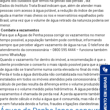
alguns dos cuidados que temos na gestão das perdas”, diz.
Dados do Instituto Trata Brasil indicam que, além de atender mais
pessoas com acesso à água potável, a redução do índice de perdas
ajuda a manter mais cheios os rios e reservatórios espalhados pelo
Brasil, uma vez que o volume de água retirado da natureza poderia ser
menor.
Combate a vazamentos
Para que a Águas de Penha possa corrigir os vazamentos no menor
tempo possível, a população também pode contribuir, informando
sempre que perceber algum vazamento de água na rua. O telefone de
atendimento da concessionária – 0800 595 4444 – funciona também
como WhatsApp.
Quando o vazamento for dentro do imóvel, a recomendação é que o
cliente providencie o conserto o mais rápido possível para que a perda
de água não se transforme numa conta elevada no final do mês.
Perda é toda a água distribuída não contabilizada nos hidrômetros
instalados em todos os imóveis atendidos pela concessionária. O
cálculo de perdas resulta da diferença entre o volume produzido pela
empresa e o volume medido pelos hidrômetros. A água perdida nos
vazamentos é chamada de perda real. A perda aparente também faz
parte deste cálculo e inclui a água que é consumida, mas não é medida
e nem faturada devido a furtos, fraudes e ligações clandestinas.