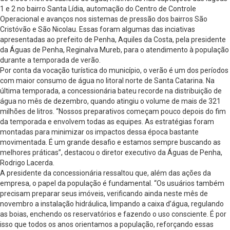
1 e 2 no bairro Santa Lídia, automação do Centro de Controle
Operacional e avanços nos sistemas de pressão dos bairros São
Cristóvão e São Nicolau. Essas foram algumas das inciativas
apresentadas ao prefeito de Penha, Aquiles da Costa, pela presidente
da Águas de Penha, Reginalva Mureb, para o atendimento à população
durante a temporada de verão.
Por conta da vocação turística do município, o verão é um dos períodos
com maior consumo de água no litoral norte de Santa Catarina. Na
última temporada, a concessionária bateu recorde na distribuição de
água no mês de dezembro, quando atingiu o volume de mais de 321
milhões de litros. “Nossos preparativos começam pouco depois do fim
da temporada e envolvem todas as equipes. As estratégias foram
montadas para minimizar os impactos dessa época bastante
movimentada. É um grande desafio e estamos sempre buscando as
melhores práticas”, destacou o diretor executivo da Águas de Penha,
Rodrigo Lacerda.
A presidente da concessionária ressaltou que, além das ações da
empresa, o papel da população é fundamental. “Os usuários também
precisam preparar seus imóveis, verificando ainda neste mês de
novembro a instalação hidráulica, limpando a caixa d’água, regulando
as boias, enchendo os reservatórios e fazendo o uso consciente. É por
isso que todos os anos orientamos a população, reforçando essas