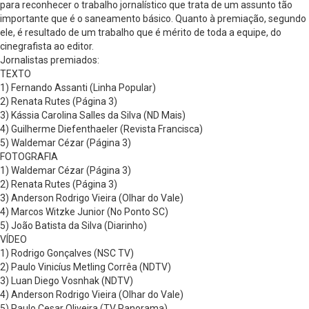
para reconhecer o trabalho jornalístico que trata de um assunto tão
importante que é o saneamento básico. Quanto à premiação, segundo
ele, é resultado de um trabalho que é mérito de toda a equipe, do
cinegrafista ao editor.
Jornalistas premiados:
TEXTO
1) Fernando Assanti (Linha Popular)
2) Renata Rutes (Página 3)
3) Kássia Carolina Salles da Silva (ND Mais)
4) Guilherme Diefenthaeler (Revista Francisca)
5) Waldemar Cézar (Página 3)
FOTOGRAFIA
1) Waldemar Cézar (Página 3)
2) Renata Rutes (Página 3)
3) Anderson Rodrigo Vieira (Olhar do Vale)
4) Marcos Witzke Junior (No Ponto SC)
5) João Batista da Silva (Diarinho)
VÍDEO
1) Rodrigo Gonçalves (NSC TV)
2) Paulo Vinicíus Metling Corrêa (NDTV)
3) Luan Diego Vosnhak (NDTV)
4) Anderson Rodrigo Vieira (Olhar do Vale)
5) Paulo Cesar Oliveira (TV Panorama)