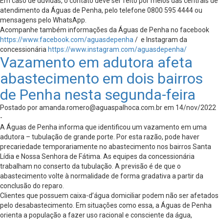
Em caso de dúvidas, o contato deve ser feito por meios das centrais de
atendimento da Águas de Penha, pelo telefone 0800 595 4444 ou
mensagens pelo WhatsApp.
Acompanhe também informações da Águas de Penha no facebook
https://www.facebook.com/aguasdepenha
/ e Instagram da
concessionária
https://www.instagram.com/aguasdepenha/
Vazamento em adutora afeta
abastecimento em dois bairros
de Penha nesta segunda-feira
Postado por
amanda.romero@aguaspalhoca.com.br
em 14/nov/2022
-
A Águas de Penha informa que identificou um vazamento em uma
adutora – tubulação de grande porte. Por esta razão, pode haver
precariedade temporariamente no abastecimento nos bairros Santa
Lídia e Nossa Senhora de Fátima. As equipes da concessionária
trabalham no conserto da tubulação. A previsão é de que o
abastecimento volte à normalidade de forma gradativa a partir da
conclusão do reparo.
Clientes que possuem caixa-d’água domiciliar podem não ser afetados
pelo desabastecimento. Em situações como essa, a Águas de Penha
orienta a população a fazer uso racional e consciente da água,