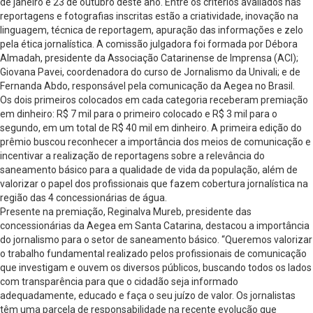
de janeiro e 23 de outubro deste ano. Entre os critérios avaliados nas
reportagens e fotografias inscritas estão a criatividade, inovação na
linguagem, técnica de reportagem, apuração das informações e zelo
pela ética jornalística. A comissão julgadora foi formada por Débora
Almadah, presidente da Associação Catarinense de Imprensa (ACI);
Giovana Pavei, coordenadora do curso de Jornalismo da Univali; e de
Fernanda Abdo, responsável pela comunicação da Aegea no Brasil.
Os dois primeiros colocados em cada categoria receberam premiação
em dinheiro: R$ 7 mil para o primeiro colocado e R$ 3 mil para o
segundo, em um total de R$ 40 mil em dinheiro. A primeira edição do
prêmio buscou reconhecer a importância dos meios de comunicação e
incentivar a realização de reportagens sobre a relevância do
saneamento básico para a qualidade de vida da população, além de
valorizar o papel dos profissionais que fazem cobertura jornalística na
região das 4 concessionárias de água.
Presente na premiação, Reginalva Mureb, presidente das
concessionárias da Aegea em Santa Catarina, destacou a importância
do jornalismo para o setor de saneamento básico. “Queremos valorizar
o trabalho fundamental realizado pelos profissionais de comunicação
que investigam e ouvem os diversos públicos, buscando todos os lados
com transparência para que o cidadão seja informado
adequadamente, educado e faça o seu juízo de valor. Os jornalistas
têm uma parcela de responsabilidade na recente evolução que