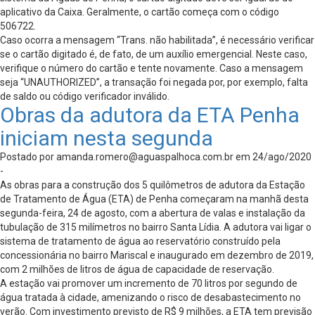
aplicativo da Caixa. Geralmente, o cartão começa com o código
506722.
Caso ocorra a mensagem “Trans. não habilitada”, é necessário verificar
se o cartão digitado é, de fato, de um auxílio emergencial. Neste caso,
verifique o número do cartão e tente novamente. Caso a mensagem
seja “UNAUTHORIZED”, a transação foi negada por, por exemplo, falta
de saldo ou código verificador inválido.
Obras da adutora da ETA Penha
iniciam nesta segunda
Postado por
amanda.romero@aguaspalhoca.com.br
em 24/ago/2020
-
As obras para a construção dos 5 quilômetros de adutora da Estação
de Tratamento de Água (ETA) de Penha começaram na manhã desta
segunda-feira, 24 de agosto, com a abertura de valas e instalação da
tubulação de 315 milímetros no bairro Santa Lídia. A adutora vai ligar o
sistema de tratamento de água ao reservatório construído pela
concessionária no bairro Mariscal e inaugurado em dezembro de 2019,
com 2 milhões de litros de água de capacidade de reservação.
A estação vai promover um incremento de 70 litros por segundo de
água tratada à cidade, amenizando o risco de desabastecimento no
verão. Com investimento previsto de R$ 9 milhões, a ETA tem previsão