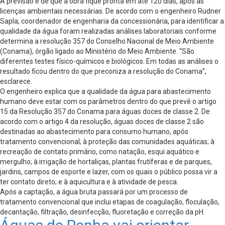
A previsão é de que a obra fique pronta em até 120 dias, após as
licenças ambientais necessárias. De acordo com o engenheiro Rudner
Sapla, coordenador de engenharia da concessionária, para identificar a
qualidade da água foram realizadas análises laboratoriais conforme
determina a resolução 357 do Conselho Nacional de Meio Ambiente
(Conama), órgão ligado ao Ministério do Meio Ambiente. “São
diferentes testes físico-químicos e biológicos. Em todas as análises o
resultado ficou dentro do que preconiza a resolução do Conama”,
esclarece.
O engenheiro explica que a qualidade da água para abastecimento
humano deve estar com os parâmetros dentro do que prevê o artigo
15 da Resolução 357 do Conama para águas doces de classe 2. De
acordo com o artigo 4 da resolução, águas doces de classe 2 são
destinadas ao abastecimento para consumo humano, após
tratamento convencional; à proteção das comunidades aquáticas; à
recreação de contato primário, como natação, esqui aquático e
mergulho; à irrigação de hortaliças, plantas frutíferas e de parques,
jardins, campos de esporte e lazer, com os quais o público possa vir a
ter contato direto; e à aquicultura e à atividade de pesca.
Após a captação, a água bruta passará por um processo de
tratamento convencional que inclui etapas de coagulação, floculação,
decantação, filtração, desinfecção, fluoretação e correção da pH.