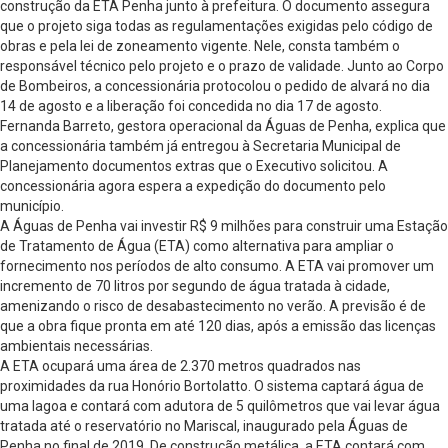
construção da ETA Penha junto à prefeitura. O documento assegura
que o projeto siga todas as regulamentações exigidas pelo código de
obras e pela lei de zoneamento vigente. Nele, consta também o
responsável técnico pelo projeto e o prazo de validade. Junto ao Corpo
de Bombeiros, a concessionária protocolou o pedido de alvará no dia
14 de agosto e a liberação foi concedida no dia 17 de agosto.
Fernanda Barreto, gestora operacional da Águas de Penha, explica que
a concessionária também já entregou à Secretaria Municipal de
Planejamento documentos extras que o Executivo solicitou. A
concessionária agora espera a expedição do documento pelo
município.
A Águas de Penha vai investir R$ 9 milhões para construir uma Estação
de Tratamento de Água (ETA) como alternativa para ampliar o
fornecimento nos períodos de alto consumo. A ETA vai promover um
incremento de 70 litros por segundo de água tratada à cidade,
amenizando o risco de desabastecimento no verão. A previsão é de
que a obra fique pronta em até 120 dias, após a emissão das licenças
ambientais necessárias.
A ETA ocupará uma área de 2.370 metros quadrados nas
proximidades da rua Honório Bortolatto. O sistema captará água de
uma lagoa e contará com adutora de 5 quilômetros que vai levar água
tratada até o reservatório no Mariscal, inaugurado pela Águas de
Penha no final de 2019. De construção metálica, a ETA contará com