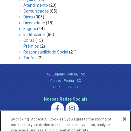
Atendimento
(20)
Comunicados
(85)
Dicas
(306)
Diversidade
(18)
Esgoto
(44)
Institucional
(80)
Obras
(15)
Prêmios
(2)
Responsabilidade Social
(21)
Tarifas
(2)
Av. Eugênio Krause, 152
Centro - Penha - SC
CEP 88385-000
Nossas Redes Sociais
By clicking “Accept All Cookies”, you agree to the storing of
cookies on your device to enhance site navigation, analyze
site usage, and assist in our marketing efforts.