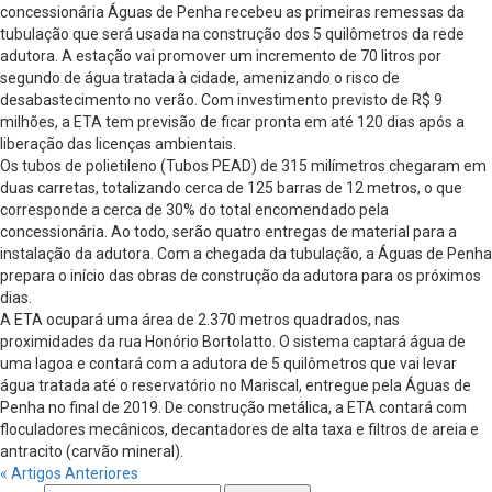
concessionária Águas de Penha recebeu as primeiras remessas da
tubulação que será usada na construção dos 5 quilômetros da rede
adutora. A estação vai promover um incremento de 70 litros por
segundo de água tratada à cidade, amenizando o risco de
desabastecimento no verão. Com investimento previsto de R$ 9
milhões, a ETA tem previsão de ficar pronta em até 120 dias após a
liberação das licenças ambientais.
Os tubos de polietileno (Tubos PEAD) de 315 milímetros chegaram em
duas carretas, totalizando cerca de 125 barras de 12 metros, o que
corresponde a cerca de 30% do total encomendado pela
concessionária. Ao todo, serão quatro entregas de material para a
instalação da adutora. Com a chegada da tubulação, a Águas de Penha
prepara o início das obras de construção da adutora para os próximos
dias.
A ETA ocupará uma área de 2.370 metros quadrados, nas
proximidades da rua Honório Bortolatto. O sistema captará água de
uma lagoa e contará com a adutora de 5 quilômetros que vai levar
água tratada até o reservatório no Mariscal, entregue pela Águas de
Penha no final de 2019. De construção metálica, a ETA contará com
floculadores mecânicos, decantadores de alta taxa e filtros de areia e
antracito (carvão mineral).
« Artigos Anteriores