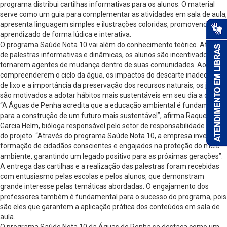
programa distribui cartilhas informativas para os alunos. O material
serve como um guia para complementar as atividades em sala de aula,
apresenta linguagem simples e ilustrações coloridas, promovendo o
aprendizado de forma lúdica e interativa.
O programa Saúde Nota 10 vai além do conhecimento teórico. Através
de palestras informativas e dinâmicas, os alunos são incentivados a se
tornarem agentes de mudança dentro de suas comunidades. Ao
compreenderem o ciclo da água, os impactos do descarte inadequado
de lixo e a importância da preservação dos recursos naturais, os jovens
são motivados a adotar hábitos mais sustentáveis em seu dia a dia.
“A Águas de Penha acredita que a educação ambiental é fundamental
para a construção de um futuro mais sustentável”, afirma Raquel
Garcia Helm, bióloga responsável pelo setor de responsabilidade social
do projeto. “Através do programa Saúde Nota 10, a empresa investe na
formação de cidadãos conscientes e engajados na proteção do meio
ambiente, garantindo um legado positivo para as próximas gerações”.
A entrega das cartilhas e a realização das palestras foram recebidas
com entusiasmo pelas escolas e pelos alunos, que demonstram
grande interesse pelas temáticas abordadas. O engajamento dos
professores também é fundamental para o sucesso do programa, pois
são eles que garantem a aplicação prática dos conteúdos em sala de
aula.