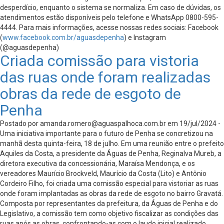
desperdício, enquanto o sistema se normaliza. Em caso de dúvidas, os
atendimentos estão disponíveis pelo telefone e WhatsApp 0800-595-
4444. Para mais informações, acesse nossas redes sociais: Facebook
(
www.facebook.com.br/aguasdepenha
) e Instagram
(@aguasdepenha)
Criada comissão para vistoria
das ruas onde foram realizadas
obras da rede de esgoto de
Penha
Postado por
amanda.romero@aguaspalhoca.com.br
em 19/jul/2024 -
Uma iniciativa importante para o futuro de Penha se concretizou na
manhã desta quinta-feira, 18 de julho. Em uma reunião entre o prefeito
Aquiles da Costa, a presidente da Águas de Penha, Reginalva Mureb, a
diretora executiva da concessionária, Maraísa Mendonça, e os
vereadores Maurício Brockveld, Maurício da Costa (Lito) e Antônio
Cordeiro Filho, foi criada uma comissão especial para vistoriar as ruas
onde foram implantadas as obras da rede de esgoto no bairro Gravatá.
Composta por representantes da prefeitura, da Águas de Penha e do
Legislativo, a comissão tem como objetivo fiscalizar as condições das
ruas após as obras, confrontando-as com o laudo inicial realizado