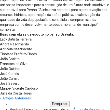
implantação da rede de coleta e tratamento de esgoto no Gravatá é
um passo importante para a construção de um futuro mais saudável e
sustentável para Penha. “A iniciativa contribui para a preservação dos
recursos hídricos, a promoção da saúde pública, a valorização da
qualidade de vida da população e consolida o compromisso da
empresa com o desenvolvimento socioambiental do município”,
completa.
Ruas com obras de esgoto no bairro Gravatá:
Lacy Batista Ferreira
André Nascimento
Agrícola Nascimento
Timóteo Prefeito Flores
João Batista
Francisco da Silva
João Quirino
José Camilo
João Camilo
José Severo
Manoel Vicente Cardoso
Júlia da Costa Flores
« Artigos Anteriores
Pesquisar
por:
Você está navegando no arquivo do blog
Águas de Penha
por