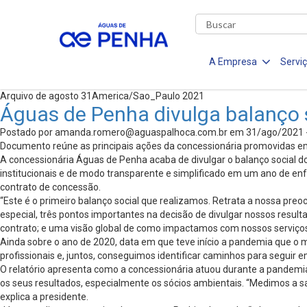
A Empresa
Servi
Arquivo de agosto 31America/Sao_Paulo 2021
Águas de Penha divulga balanço 
Postado por
amanda.romero@aguaspalhoca.com.br
em 31/ago/2021 
Documento reúne as principais ações da concessionária promovidas e
A concessionária Águas de Penha acaba de divulgar o balanço social do
institucionais e de modo transparente e simplificado em um ano de enf
contrato de concessão.
“Este é o primeiro balanço social que realizamos. Retrata a nossa pr
especial, três pontos importantes na decisão de divulgar nossos resu
contrato; e uma visão global de como impactamos com nossos serviços 
Ainda sobre o ano de 2020, data em que teve início a pandemia que o
profissionais e, juntos, conseguimos identificar caminhos para seguir
O relatório apresenta como a concessionária atuou durante a pandemia,
os seus resultados, especialmente os sócios ambientais. “Medimos a sa
explica a presidente.