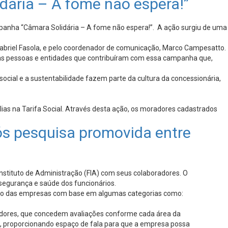
ária – A fome não espera!”
mpanha “Câmara Solidária – A fome não espera!”. A ação surgiu de uma
Gabriel Fasola, e pelo coordenador de comunicação, Marco Campesatto.
 as pessoas e entidades que contribuíram com essa campanha que,
cial e a sustentabilidade fazem parte da cultura da concessionária,
ias na Tarifa Social. Através desta ação, os moradores cadastrados
ós pesquisa promovida entre
nstituto de Administração (FIA) com seus colaboradores. O
segurança e saúde dos funcionários.
balho das empresas com base em algumas categorias como:
radores, que concedem avaliações conforme cada área da
os, proporcionando espaço de fala para que a empresa possa