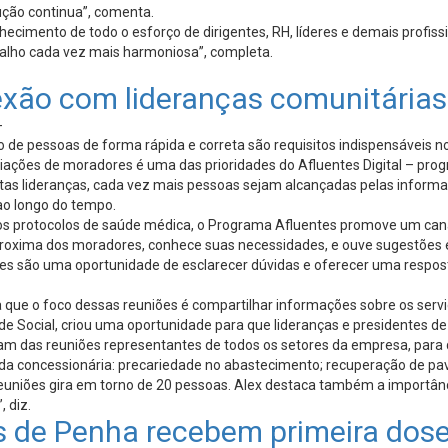
ução continua”, comenta.
ecimento de todo o esforço de dirigentes, RH, líderes e demais profis
alho cada vez mais harmoniosa”, completa.
nexão com lideranças comunitária
-
de pessoas de forma rápida e correta são requisitos indispensáveis 
ciações de moradores é uma das prioridades do Afluentes Digital – p
tas lideranças, cada vez mais pessoas sejam alcançadas pelas informaç
ao longo do tempo.
s os protocolos de saúde médica, o Programa Afluentes promove um ca
roxima dos moradores, conhece suas necessidades, e ouve sugestões e
ntes são uma oportunidade de esclarecer dúvidas e oferecer uma respo
a que o foco dessas reuniões é compartilhar informações sobre os serv
e Social, criou uma oportunidade para que lideranças e presidentes 
ipam das reuniões representantes de todos os setores da empresa, pa
da concessionária: precariedade no abastecimento; recuperação de pa
euniões gira em torno de 20 pessoas. Alex destaca também a importânc
, diz.
 de Penha recebem primeira dose 