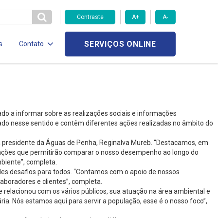
Contraste
A+
A-
SERVIÇOS ONLINE
s
Contato
ado a informar sobre as realizações sociais e informações
zado nesse sentido e contêm diferentes ações realizadas no âmbito do
a a presidente da Águas de Penha, Reginalva Mureb. “Destacamos, em
ormações que permitirão comparar o nosso desempenho ao longo do
biente”, completa.
ndes desafios para todos. “Contamos com o apoio de nossos
aboradores e clientes”, completa.
e relacionou com os vários públicos, sua atuação na área ambiental e
ia. Nós estamos aqui para servir a população, esse é o nosso foco”,