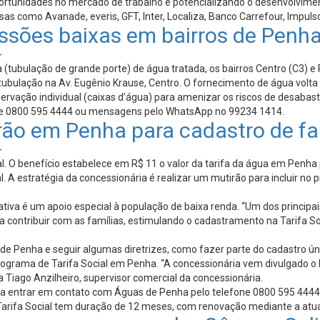
rtunidades no mercado de trabalho e potencializando o desenvolvimen
s como Avanade, everis, GFT, Inter, Localiza, Banco Carrefour, Impulso
sões baixas em bairros de Penha,
-
tubulação de grande porte) de água tratada, os bairros Centro (C3) e
 tubulação na Av. Eugênio Krause, Centro. O fornecimento de água volt
ervação individual (caixas d’água) para amenizar os riscos de desabast
one 0800 595 4444 ou mensagens pelo WhatsApp no 99234 1414.
ão em Penha para cadastro de fam
-
l. O benefício estabelece em R$ 11 o valor da tarifa da água em Penha p
A estratégia da concessionária é realizar um mutirão para incluir no p
tiva é um apoio especial à população de baixa renda. “Um dos principai
contribuir com as famílias, estimulando o cadastramento na Tarifa So
s de Penha e seguir algumas diretrizes, como fazer parte do cadastro 
rograma de Tarifa Social em Penha. “A concessionária vem divulgado o 
 Tiago Anzilheiro, supervisor comercial da concessionária.
a basta entrar em contato com Águas de Penha pelo telefone 0800 595 4
 Tarifa Social tem duração de 12 meses, com renovação mediante a atua