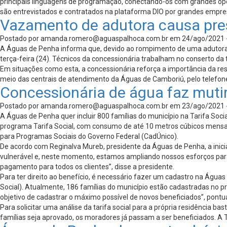
principais linguagens de programação, conectando-os com grandes opo
são entrevistados e contratados na plataforma DIO por grandes empresa
Vazamento de adutora causa pres
Postado por
amanda.romero@aguaspalhoca.com.br
em 24/ago/2021 
A Águas de Penha informa que, devido ao rompimento de uma adutora (
terça-feira (24). Técnicos da concessionária trabalham no conserto da
Em situações como esta, a concessionária reforça a importância da res
meio das centrais de atendimento da Águas de Camboriú, pelo telef
Concessionária de água faz mutir
Postado por
amanda.romero@aguaspalhoca.com.br
em 23/ago/2021 
A Águas de Penha quer incluir 800 famílias do município na Tarifa Socia
programa Tarifa Social, com consumo de até 10 metros cúbicos mensal. 
para Programas Sociais do Governo Federal (CadÚnico).
De acordo com Reginalva Mureb, presidente da Águas de Penha, a inicia
vulnerável e, neste momento, estamos ampliando nossos esforços para 
pagamento para todos os clientes”, disse a presidente.
Para ter direito ao benefício, é necessário fazer um cadastro na Água
Social). Atualmente, 186 famílias do município estão cadastradas no p
objetivo de cadastrar o máximo possível de novos beneficiados”, pontua
Para solicitar uma análise da tarifa social para a própria residênci
famílias seja aprovado, os moradores já passam a ser beneficiados. A