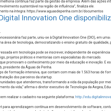
a melhoria contínua faz parte da gestão da empresa. Além das ações int
lvimento sustentável na região de influência”, finaliza ele.
ocumento na íntegra: https://www.aguasdepenha.com.br/documentos
igital Innovation One disponibili
-
essionária faz parte, uniu-se à Digital Innovation One (DIO), em uma 
 na área de tecnologia, democratizando o ensino gratuito de qualidade,
ressada em tecnologia pode se inscrever, independente de experiência 
igo, projetos práticos e mentorias com especialistas do mercado.
s que promovam o conhecimento por meio da educação e inovação. E es
, presidente da Águas de Penha.
amps de formação intensiva, que contam com mais de 1.563 horas de fo
ntratação dos parceiros da startup.
omunidades que atendemos, transformando a vida da população por me
mento da vida,” afirma o diretor executivo de Tecnologia da Aegea, Ed
evem realizar o cadastro na seguinte plataforma:
http://edu.digitalinno
rnet para aprendizagem contínua em desenvolvimento de software, co