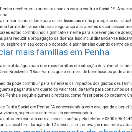
-
Penha receberam a primeira dose da vacina contra a Covid-19. A vacina
enha.
 maior tranquilidade para os profissionais e não protege só os trabal
uma forma de transmitir mais segurança aos clientes da concessionária
cazes estão contribuindo significativamente para a prevenção de doen
para reduzir a propagação da doença. Isso inclui distanciar-se fisic
 ou espirro em seu cotovelo dobrado; e abrir janelas quando dentro de 
iciar mais famílias em Penha
-
social da água para que mais famílias em situação de vulnerabilidade 
o Olívio Brockveld. “Observamos que o número de beneficiados pode au
ida pode contribuir para amenizar os impactos dos gastos das famílias
guem a pagar até um quarto do valor total da tarifa para consumos de 
s de Penha e seguir algumas diretrizes, como fazer parte do cadastro 
e Tarifa Social em Penha. “A concessionária vem divulgando o benefíci
nzilheiro, supervisor comercial da concessionária.
 basta entrar em contato com a concessionária pelo telefone 0800 595 
 tarifa social tem duração de 12 meses, com renovação mediante a atua