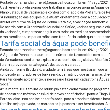
Postado por
amanda.romero@aguaspalhoca.com.br
em 11/ago/2021 
Os diferentes profissionais que trabalham na concessionária Águas de 
Plano Estadual de Vacinação e contou com o apoio da Prefeitura de P
“A imunização das equipes que atuam diretamente com a população traz
diretor executivo da Águas de Penha. Para ele, a vacinação também é 
De acordo com a Organização Mundial da Saúde, vacinas seguras e efi
da vacinação, é importante seguir com todas as medidas recomendadas 
e mal ventilados; limpar as mãos com frequência; cobrir qualquer tosse
Tarifa social da água pode benef
Postado por
amanda.romero@aguaspalhoca.com.br
em 09/ago/2021 
A Águas de Penha quer aumentar o número de favorecidos com a tarifa 
de Vereadores, conforme explica o presidente do Legislativo, Mauríci
forem aprovados na categoria”, destacou o vereador.
Ainda conforme Brockveld, a cidade tem áreas que mostraram que a med
concedido a moradores de baixa renda, permitindo que as famílias che
Para ter direito ao benefício, é necessário fazer um cadastro na Água
Social).
Atualmente 180 famílias do município estão cadastradas no programa d
de cadastrar o máximo possível de novos beneficiados”, pontua Tiago A
Para solicitar uma análise da tarifa social para a própria residência
famílias seja aprovado, os moradores já passam a ser beneficiados. A