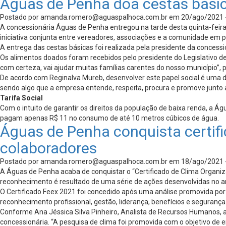
Águas de Penha doa cestas básic
Postado por
amanda.romero@aguaspalhoca.com.br
em 20/ago/2021 
A concessionária Águas de Penha entregou na tarde desta quinta-feir
iniciativa conjunta entre vereadores, associações e a comunidade em p
A entrega das cestas básicas foi realizada pela presidente da conces
Os alimentos doados foram recebidos pelo presidente do Legislativo 
com certeza, vai ajudar muitas famílias carentes do nosso município”, 
De acordo com Reginalva Mureb, desenvolver este papel social é uma d
sendo algo que a empresa entende, respeita, procura e promove junto 
Tarifa Social
Com o intuito de garantir os direitos da população de baixa renda, a
pagam apenas R$ 11 no consumo de até 10 metros cúbicos de água.
Águas de Penha conquista certif
colaboradores
Postado por
amanda.romero@aguaspalhoca.com.br
em 18/ago/2021 
A Águas de Penha acaba de conquistar o “Certificado de Clima Organiz
reconhecimento é resultado de uma série de ações desenvolvidas no a
O Certificado Feex 2021 foi concedido após uma análise promovida po
reconhecimento profissional, gestão, liderança, benefícios e segurança
Conforme Ana Jéssica Silva Pinheiro, Analista de Recursos Humanos, 
concessionária. “A pesquisa de clima foi promovida com o objetivo de