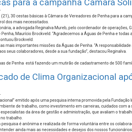
as para a campanha Câmara Solid
-
a (21), 30 cestas básicas à Câmara de Vereadores de Penha para a ca
rol dos mais necessitados.
sionária, a advogada Reginalva Mureb, pelo coordenador de operações, 
de Penha, Maurício Brockveld. “Agradecemos a Águas de Penha e todas
pontuou Brockveld.
as mais importantes missões da Águas de Penha. “A responsabilidade so
aos seus colaboradores, desde a sua fundação”, destacou Reginalva.
 Águas de Penha está fazendo um mutirão de cadastramento de 500 famíl
icado de Clima Organizacional ap
-
acional” emitido após uma pesquisa interna promovida pela Fundação I
mbiente de trabalho, como investimento em carreiras, cuidados com a 
r especialistas da área de gestão e administração, que avaliam o tra
 no trabalho.
a pesquisa é anônima e realizada de forma voluntária entre os colabo
 entender ainda mais as necessidades e desejos dos nossos funcionári