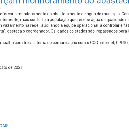
forçam monitoramento do abaste
-
reforçar o monitoramento no abastecimento de água do município. Con
entemente, mais conforto à população que recebe água de qualidade na
 vazamento na rede, auxiliando a equipe operacional a controlar e f
ta”, destaca o coordenador. Os dados coletados são repassados para C
alha com três sistema de comunicação com o CCO: internet, GPRS (tec
osto de 2021.
OAIS