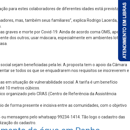
ção para estes colaboradores de diferentes idades está prevista no
hadores, mas, também seus familiares”, explica Rodrigo Lacerda,
.
ças graves e morte por Covid-19. Ainda de acordo coma OMS, apesar
amente dos outros; usar máscara, especialmente em ambientes lotados
casa.
social sejam beneficiadas pela lei. A proposta tem o apoio da Câmara
mentar se todos os que se enquadrarem nos requisitos se inscreverem e
 em situação de vulnerabilidade social. A tarifa é um benefício
até 10 metros cúbicos.
único organizado pelo CRAS (Centro de Referência da Assistência
o de forma presente e incisiva entre as comunidades, com o objetivo
4444 ou mensagens pelo whatsapp 99234-1414. Tão logo o cadastro das
lização do cadastro.