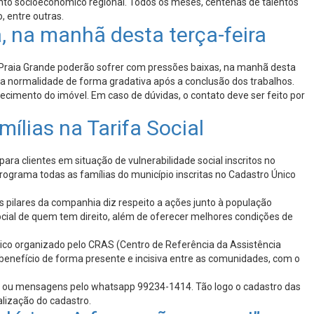
to socioeconômico regional. Todos os meses, centenas de talentos
, entre outras.
 na manhã desta terça-feira
 Praia Grande poderão sofrer com pressões baixas, na manhã desta
a a normalidade de forma gradativa após a conclusão dos trabalhos.
ecimento do imóvel. Em caso de dúvidas, o contato deve ser feito por
ílias na Tarifa Social
ara clientes em situação de vulnerabilidade social inscritos no
rograma todas as famílias do município inscritas no Cadastro Único
s pilares da companhia diz respeito a ações junto à população
cial de quem tem direito, além de oferecer melhores condições de
único organizado pelo CRAS (Centro de Referência da Assistência
benefício de forma presente e incisiva entre as comunidades, com o
444 ou mensagens pelo whatsapp 99234-1414. Tão logo o cadastro das
lização do cadastro.