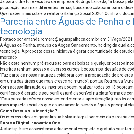
Já para o diretor executivo da empresa, Rodrigo Larceda, “a busca pel
população nos mais diferentes temas, buscando colaborar para o desenvo
Quer saber mais sobre o relatório Balanço Social 2020? Confira o d
Parceria entre Águas de Penha e D
tecnologia
Postado por
amanda.romero@aguaspalhoca.com.br
em 31/ago/2021 
A Águas de Penha, através da Aegea Saneamento, holding da qual a conc
tecnologia. A proposta dessa iniciativa é gerar oportunidade de estudo
mercado
Não existe nenhum pré-requisito para as bolsas e qualquer pessoa inte
inscritos tenham acesso a diversos cursos, bootcamps, desafios de cód
“Faz parte da nossa natureza colaborar com a propagação de projeto
em uma das áreas que mais cresce no mundo”, pontua Reginalva Mureb
Com acesso ilimitado, os inscritos podem realizar todos os 18 bootc
certificado é gerado e seu perfil estará disponível na plataforma de co
“Esta parceria reforça nosso entendimento e aproximação junto às c
mais impacto social do que o saneamento, sendo a água o principal ele
Como fazer a sua inscrição?
Os interessados em garantir sua bolsa integral por meio da parceria d
Sobre a Digital Innovation One
A startup é um ecossistema educacional completo e gratuito na inte