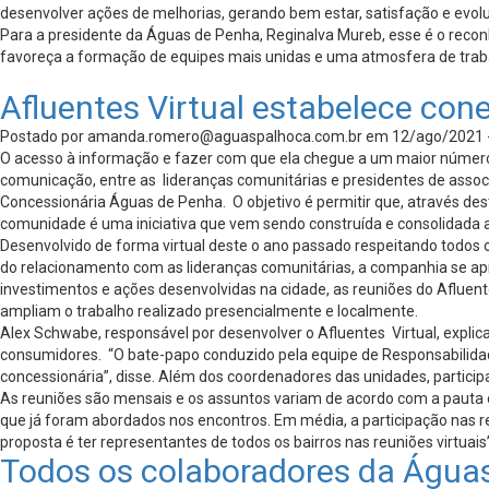
desenvolver ações de melhorias, gerando bem estar, satisfação e evol
Para a presidente da Águas de Penha, Reginalva Mureb, esse é o reconh
favoreça a formação de equipes mais unidas e uma atmosfera de trab
Afluentes Virtual estabelece co
Postado por
amanda.romero@aguaspalhoca.com.br
em 12/ago/2021 
O acesso à informação e fazer com que ela chegue a um maior número 
comunicação, entre as lideranças comunitárias e presidentes de asso
Concessionária Águas de Penha. O objetivo é permitir que, através des
comunidade é uma iniciativa que vem sendo construída e consolidada 
Desenvolvido de forma virtual deste o ano passado respeitando todo
do relacionamento com as lideranças comunitárias, a companhia se ap
investimentos e ações desenvolvidas na cidade, as reuniões do Aflue
ampliam o trabalho realizado presencialmente e localmente.
Alex Schwabe, responsável por desenvolver o Afluentes Virtual, explic
consumidores. “O bate-papo conduzido pela equipe de Responsabilidad
concessionária”, disse. Além dos coordenadores das unidades, partic
As reuniões são mensais e os assuntos variam de acordo com a pauta 
que já foram abordados nos encontros. Em média, a participação nas r
proposta é ter representantes de todos os bairros nas reuniões virtuais”
Todos os colaboradores da Águas