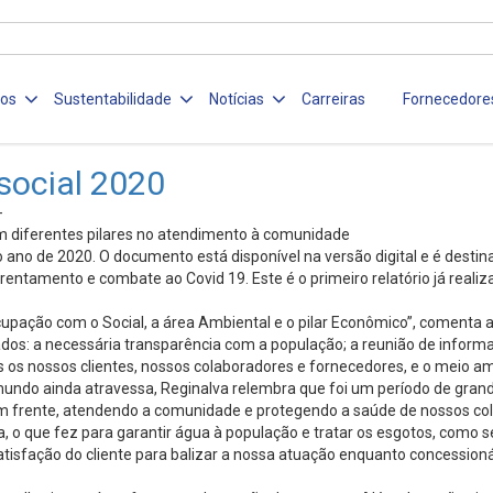
ços
Sustentabilidade
Notícias
Carreiras
Fornecedore
social 2020
-
m diferentes pilares no atendimento à comunidade
 ano de 2020. O documento está disponível na versão digital e é destin
rentamento e combate ao Covid 19. Este é o primeiro relatório já reali
eocupação com o Social, a área Ambiental e o pilar Econômico”, coment
ltados: a necessária transparência com a população; a reunião de inf
os nossos clientes, nossos colaboradores e fornecedores, e o meio am
 mundo ainda atravessa, Reginalva relembra que foi um período de gra
 em frente, atendendo a comunidade e protegendo a saúde de nossos col
 o que fez para garantir água à população e tratar os esgotos, como s
tisfação do cliente para balizar a nossa atuação enquanto concessionár