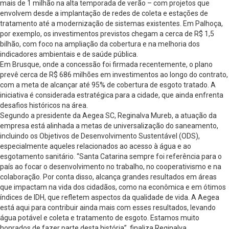
mais de 1 milhão na alta temporada de verão – com projetos que
envolvem desde a implantação de redes de coleta e estações de
tratamento até a modernização de sistemas existentes. Em Palhoça,
por exemplo, os investimentos previstos chegam a cerca de R$ 1,5
bilhão, com foco na ampliação da cobertura e na melhoria dos
indicadores ambientais e de saúde pública.
Em Brusque, onde a concessão foi firmada recentemente, o plano
prevê cerca de R$ 686 milhões em investimentos ao longo do contrato,
com a meta de alcançar até 95% de cobertura de esgoto tratado. A
iniciativa é considerada estratégica para a cidade, que ainda enfrenta
desafios históricos na área.
Segundo a presidente da Aegea SC, Reginalva Mureb, a atuação da
empresa está alinhada a metas de universalização do saneamento,
incluindo os Objetivos de Desenvolvimento Sustentável (ODS),
especialmente aqueles relacionados ao acesso à água e ao
esgotamento sanitário. “Santa Catarina sempre foi referência para o
país ao focar o desenvolvimento no trabalho, no cooperativismo e na
colaboração. Por conta disso, alcança grandes resultados em áreas
que impactam na vida dos cidadãos, como na econômica e em ótimos
índices de IDH, que refletem aspectos da qualidade de vida. A Aegea
está aqui para contribuir ainda mais com esses resultados, levando
água potável e coleta e tratamento de esgoto. Estamos muito
honrados de fazer parte desta história”, finaliza Reginalva.