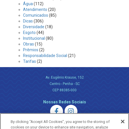
Água
(112)
Atendimento
(20)
Comunicados
(85)
Dicas
(306)
Diversidade
(18)
Esgoto
(44)
Institucional
(80)
Obras
(15)
Prêmios
(2)
Responsabilidade Social
(21)
Tarifas
(2)
Av. Eugênio Krause, 152
Centro - Penha - SC
CEP 88385-000
Nossas Redes Sociais
By clicking “Accept All Cookies”, you agree to the storing of
cookies on your device to enhance site navigation, analyze