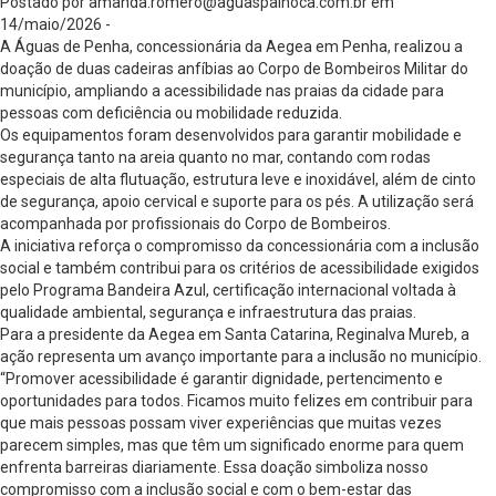
Postado por
amanda.romero@aguaspalhoca.com.br
em
14/maio/2026 -
A Águas de Penha, concessionária da Aegea em Penha, realizou a
doação de duas cadeiras anfíbias ao Corpo de Bombeiros Militar do
município, ampliando a acessibilidade nas praias da cidade para
pessoas com deficiência ou mobilidade reduzida.
Os equipamentos foram desenvolvidos para garantir mobilidade e
segurança tanto na areia quanto no mar, contando com rodas
especiais de alta flutuação, estrutura leve e inoxidável, além de cinto
de segurança, apoio cervical e suporte para os pés. A utilização será
acompanhada por profissionais do Corpo de Bombeiros.
A iniciativa reforça o compromisso da concessionária com a inclusão
social e também contribui para os critérios de acessibilidade exigidos
pelo Programa Bandeira Azul, certificação internacional voltada à
qualidade ambiental, segurança e infraestrutura das praias.
Para a presidente da Aegea em Santa Catarina, Reginalva Mureb, a
ação representa um avanço importante para a inclusão no município.
“Promover acessibilidade é garantir dignidade, pertencimento e
oportunidades para todos. Ficamos muito felizes em contribuir para
que mais pessoas possam viver experiências que muitas vezes
parecem simples, mas que têm um significado enorme para quem
enfrenta barreiras diariamente. Essa doação simboliza nosso
compromisso com a inclusão social e com o bem-estar das