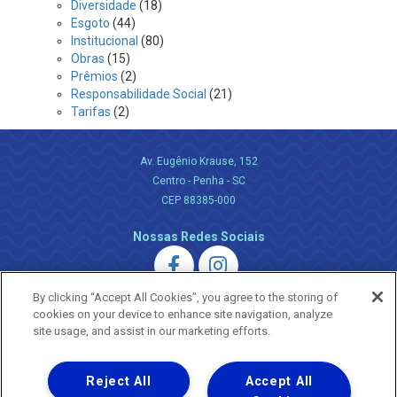
Diversidade
(18)
Esgoto
(44)
Institucional
(80)
Obras
(15)
Prêmios
(2)
Responsabilidade Social
(21)
Tarifas
(2)
Av. Eugênio Krause, 152
Centro - Penha - SC
CEP 88385-000
Nossas Redes Sociais
By clicking “Accept All Cookies”, you agree to the storing of
cookies on your device to enhance site navigation, analyze
site usage, and assist in our marketing efforts.
Uma empresa
Reject All
Accept All
Copyright ® 2026 - Todos os Direitos Reservados.