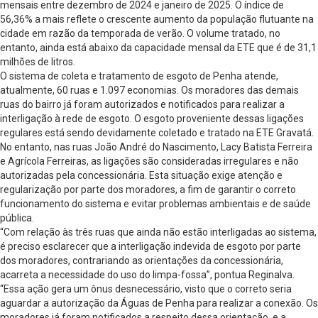
mensais entre dezembro de 2024 e janeiro de 2025. O índice de
56,36% a mais reflete o crescente aumento da população flutuante na
cidade em razão da temporada de verão. O volume tratado, no
entanto, ainda está abaixo da capacidade mensal da ETE que é de 31,1
milhões de litros.
O sistema de coleta e tratamento de esgoto de Penha atende,
atualmente, 60 ruas e 1.097 economias. Os moradores das demais
ruas do bairro já foram autorizados e notificados para realizar a
interligação à rede de esgoto. O esgoto proveniente dessas ligações
regulares está sendo devidamente coletado e tratado na ETE Gravatá.
No entanto, nas ruas João André do Nascimento, Lacy Batista Ferreira
e Agrícola Ferreiras, as ligações são consideradas irregulares e não
autorizadas pela concessionária. Esta situação exige atenção e
regularização por parte dos moradores, a fim de garantir o correto
funcionamento do sistema e evitar problemas ambientais e de saúde
pública.
“Com relação às três ruas que ainda não estão interligadas ao sistema,
é preciso esclarecer que a interligação indevida de esgoto por parte
dos moradores, contrariando as orientações da concessionária,
acarreta a necessidade do uso do limpa-fossa”, pontua Reginalva.
“Essa ação gera um ônus desnecessário, visto que o correto seria
aguardar a autorização da Águas de Penha para realizar a conexão. Os
moradores já foram notificados a respeito dessa orientação, e a