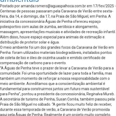
Postado por
amanda.romero@aguaspalhoca.com.br
em 17/fev/2025 -
Centenas de pessoas passaram pela Caravana de Verão entre sexta-
feira, dia 14, e domingo, dia 17, na Praia de São Miguel, em Penha. A
iniciativa da concessionária Águas de Penha ofereceu espaço
poliesportivo com aulas de zumba, aeróbica e alongamento,
massagem, apresentações musicais e atividades de recreação infantil.
Além disso, houve espaço especial para animais de estimação e
distribuição de protetor solar e água.
O meio ambiente foi um dos grandes focos da Caravana de Verão em
Penha: foram utilizados materiais biodegradáveis, instalados pontos
de coleta de lixo e óleo de cozinha usado e emitido certificado de
compensação de carbono para o evento.
“A Águas de Penha teve o prazer de levar a Caravana de Verão para a
comunidade. Foi uma oportunidade de lazer para toda a família, mas
também um momento de reforçar a nossa responsabilidade com o
meio ambiente. Acreditamos que a conscientização ambiental é
fundamental para construirmos juntos um futuro mais sustentável
para Penha”, pontou a presidente da concessionária, Reginalva Mureb.
A secretária de turismo de Penha, Susan Corrêa, também passou pela
Praia de São Miguel no sábado. “A gente ficou muito feliz de receber,
durante essa temporada de verão, a Caravana de Verão promovida
aqui pela Águas de Penha. Realmente é um projeto muito completo.